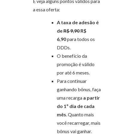
E veja alguns pontos válidos para
a essa oferta:
A taxa de adesão é
de
R$ 9,90
R$
6,90
para todos os
DDDs.
O benefício da
promoção é válido
por até 6 meses.
Para continuar
ganhando bônus, faça
uma recarga
a partir
do 1º dia de cada
mês
. Quanto mais
você recarregar, mais
bônus vai ganhar.