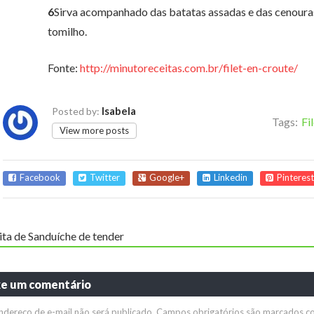
6
Sirva acompanhado das batatas assadas e das cenouras
tomilho.
Fonte:
http://minutoreceitas.com.br/filet-en-croute/
Isabela
Posted by:
Tags:
Fi
View more posts
Facebook
Twitter
Google+
Linkedin
Pinterest
ita de Sanduíche de tender
xe um comentário
ndereço de e-mail não será publicado.
Campos obrigatórios são marcados 