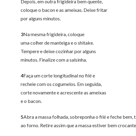
Depois, em outra frigideira bem quente,
coloque o bacon e as ameixas. Deixe fritar
por alguns minutos.
3
Na mesma frigideira, coloque
uma colher de manteiga e o shitake.
Tempere e deixe cozinhar por alguns
minutos. Finalize com a salsinha.
4
Faça um corte longitudinal no filé e
recheie com os cogumelos. Em seguida,
corte novamente e acrescente as ameixas
e o bacon.
5
Abra a massa folhada, sobreponha o filé e feche bem, t
ao forno. Retire assim que a massa estiver bem crocant