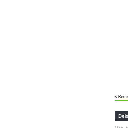
Rece
Dei
O seu e