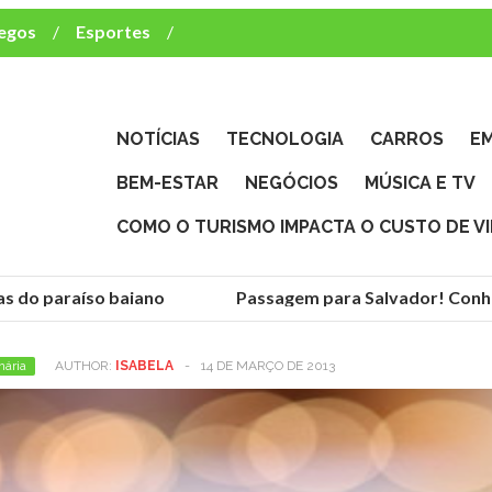
egos
Esportes
ca e TV
deste brasileiro?
NOTÍCIAS
TECNOLOGIA
CARROS
E
BEM-ESTAR
NEGÓCIOS
MÚSICA E TV
COMO O TURISMO IMPACTA O CUSTO DE V
do paraíso baiano
Passagem para Salvador! Conheça 
nária
AUTHOR:
ISABELA
-
14 DE MARÇO DE 2013