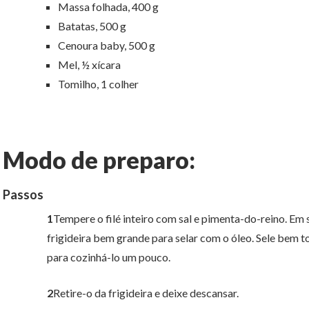
Massa folhada, 400 g
Batatas, 500 g
Cenoura baby, 500 g
Mel, ½ xícara
Tomilho, 1 colher
Modo de preparo:
Passos
1
Tempere o filé inteiro com sal e pimenta-do-reino. Em
frigideira bem grande para selar com o óleo. Sele bem 
para cozinhá-lo um pouco.
2
Retire-o da frigideira e deixe descansar.