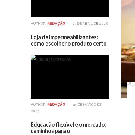
AUTHOR:
REDAÇÃO
-
17 DE ABRIL DE 2026
Loja de impermeabilizantes:
como escolher o produto certo
AUTHOR:
REDAÇÃO
-
25 DE MARÇO DE
2026
Educação flexível e o mercado:
caminhos para o