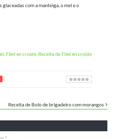
 glaceadas com a manteiga, o mel e o
let
,
Filet en croûte
,
Receita de Filet en croûte
Receita de Bolo de brigadeiro com morangos
com
*