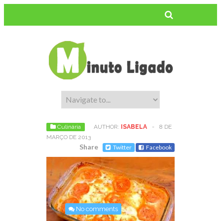
Culinária
AUTHOR:
ISABELA
-
8 DE
MARÇO DE 2013
Share
Twitter
Facebook
No comments