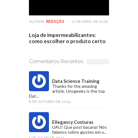
AUTHOR:
REDAÇÃO
-
17 DE ABRIL DE 2026
Loja de impermeabilizantes:
como escolher o produto certo
Comentários Recentes
Data Science Training
Thanks for the amazing
article. Unogeeks is the top
Dat...
8 DE OUTUBRO DE 2024
Ellegancy Costuras
UAU! Que post bacana! Nós
falamos sobre ajustes em v...
1 DE JULHO DE 2024