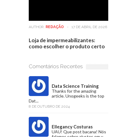
AUTHOR:
REDAÇÃO
-
17 DE ABRIL DE 2026
Loja de impermeabilizantes:
como escolher o produto certo
Comentários Recentes
Data Science Training
Thanks for the amazing
article. Unogeeks is the top
Dat...
8 DE OUTUBRO DE 2024
Ellegancy Costuras
UAU! Que post bacana! Nós
falamos sobre ajustes em v...