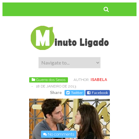
Guerra dos Sexos
AUTHOR:
ISABELA
-
18 DE JANEIRO DE 2013
Share
Twitter
Facebook
No comments