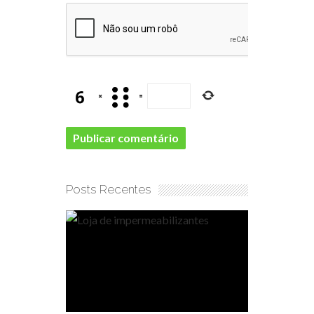
×
=
Posts Recentes