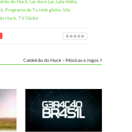
eirão do Huck
,
Lar doce Lar
,
Lata Velha
,
ck
,
Programa de Tv
,
rede globo
,
Site
 do Huck
,
TV Globo
Caldeirão do Huck – Músicas e Jogos