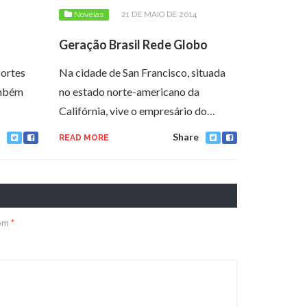
Novelas
21 DE MAIO DE 2014
Geração Brasil Rede Globo
fortes
Na cidade de San Francisco, situada
ambém
no estado norte-americano da
Califórnia, vive o empresário do…
Share
READ MORE
com
*