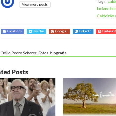
Tags:
cald
View more posts
luciano hu
Caldeirão
Facebook
Twitter
Google+
Linkedin
Pinterest
Odilo Pedro Scherer: Fotos, biografia
ated Posts