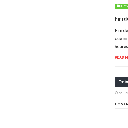
Notí
Fim d
Fim de
que ni
Soare
READ 
Dei
O seu e
COME