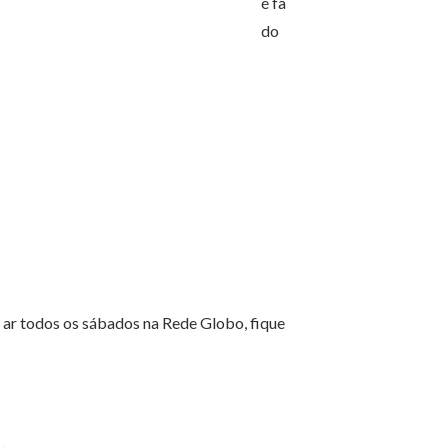
é fã
do
 ar todos os sábados na Rede Globo, fique