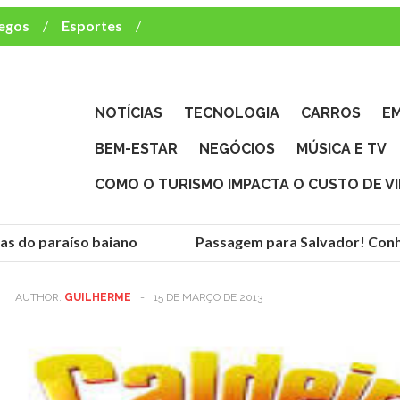
egos
Esportes
ca e TV
deste brasileiro?
NOTÍCIAS
TECNOLOGIA
CARROS
E
BEM-ESTAR
NEGÓCIOS
MÚSICA E TV
COMO O TURISMO IMPACTA O CUSTO DE V
s do paraíso baiano
Passagem para Salvador! Conheç
AUTHOR:
GUILHERME
-
15 DE MARÇO DE 2013