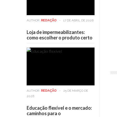
AUTHOR:
REDAÇÃO
-
17 DE ABRIL DE 2026
Loja de impermeabilizantes:
como escolher o produto certo
AUTHOR:
REDAÇÃO
-
25 DE MARÇO DE
2026
Educação flexível e o mercado:
caminhos para o