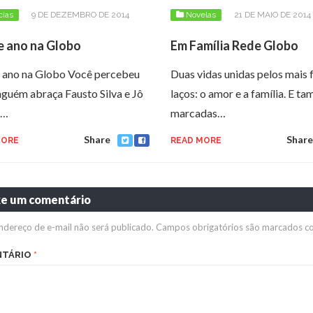
cias
9 DE DEZEMBRO DE 2014
Novelas
21 DE MAIO DE 2014
e ano na Globo
Em Família Rede Globo
 ano na Globo Você percebeu
Duas vidas unidas pelos mais 
nguém abraça Fausto Silva e Jô
laços: o amor e a família. E t
s…
marcadas…
Share
Share
MORE
READ MORE
xe um comentário
ndereço de e-mail não será publicado.
Campos obrigatórios são marcados 
NTÁRIO
*