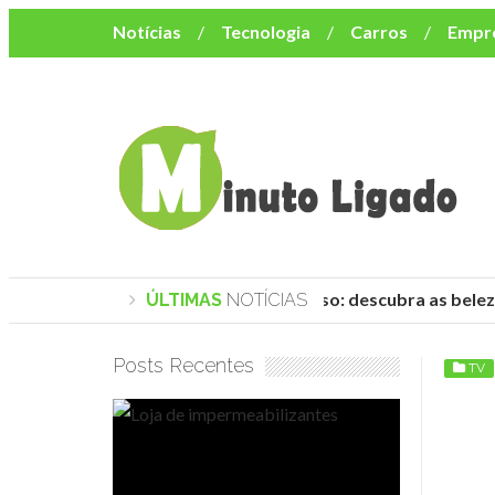
Notícias
Tecnologia
Carros
Empr
Mulher
Bem-Estar
Negócios
Músi
Resumo de Novelas
Cursos
Como o turismo impacta o custo de vida no nor
Praias de Trancoso: descubra as beleza
ÚLTIMAS
NOTÍCIAS
Posts Recentes
TV