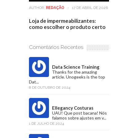
AUTHOR:
REDAÇÃO
-
17 DE ABRIL DE 2026
Loja de impermeabilizantes:
como escolher o produto certo
Comentários Recentes
Data Science Training
Thanks for the amazing
article. Unogeeks is the top
Dat...
8 DE OUTUBRO DE 2024
Ellegancy Costuras
UAU! Que post bacana! Nós
falamos sobre ajustes em v...
1 DE JULHO DE 2024