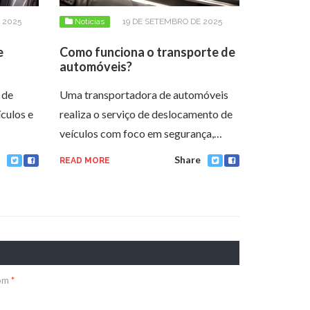
 2025
Notícias
19 DE SETEMBRO DE 2025
e
Como funciona o transporte de
automóveis?
 de
Uma transportadora de automóveis
ículos e
realiza o serviço de deslocamento de
veículos com foco em segurança,…
Share
READ MORE
com
*