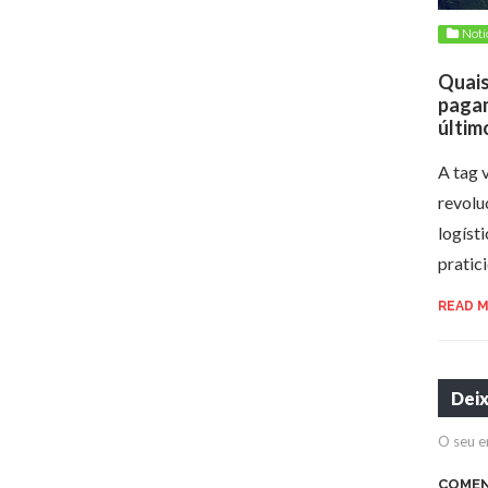
Notí
Quais
pagam
últim
A tag 
revolu
logíst
pratic
READ 
Dei
O seu e
COME