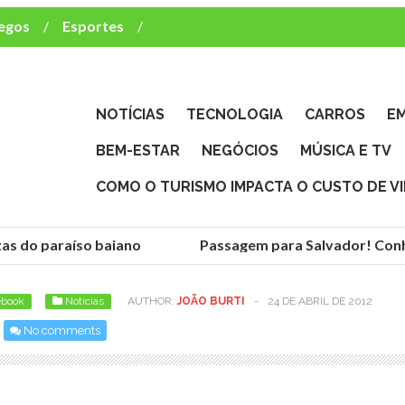
egos
Esportes
ca e TV
deste brasileiro?
NOTÍCIAS
TECNOLOGIA
CARROS
E
BEM-ESTAR
NEGÓCIOS
MÚSICA E TV
COMO O TURISMO IMPACTA O CUSTO DE V
as do paraíso baiano
Passagem para Salvador! Conheç
ebook
Notícias
AUTHOR:
JOÃO BURTI
-
24 DE ABRIL DE 2012
No comments