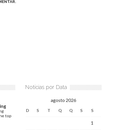
MENTAR.
Notícias por Data
agosto 2026
ing
D
S
T
Q
Q
S
S
ng
the top
1