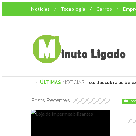
Notícias
Tecnologia
Carros
Empr
Mulher
Bem-Estar
Negócios
Músi
Resumo de Novelas
Cursos
Como o turismo impacta o custo de vida no nor
Praias de Trancoso: descubra as belez
ÚLTIMAS
NOTÍCIAS
Posts Recentes
Fac