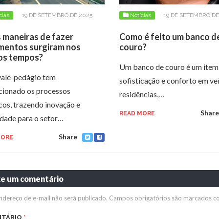
cias
19 DE SETEMBRO DE 2025
Notícias
19 DE SETEMBRO DE
 maneiras de fazer
Como é feito um banco d
entos surgiram nos
couro?
os tempos?
Um banco de couro é um item
vale-pedágio tem
sofisticação e conforto em ve
cionado os processos
residências,…
icos, trazendo inovação e
Share
READ MORE
idade para o setor…
Share
MORE
xe um comentário
ndereço de e-mail não será publicado.
Campos obrigatórios são marcados 
NTÁRIO
*