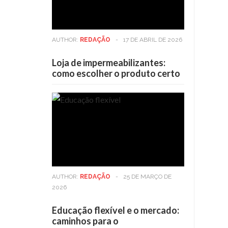
AUTHOR:
REDAÇÃO
-
17 DE ABRIL DE 2026
Loja de impermeabilizantes:
como escolher o produto certo
AUTHOR:
REDAÇÃO
-
25 DE MARÇO DE
2026
Educação flexível e o mercado:
caminhos para o