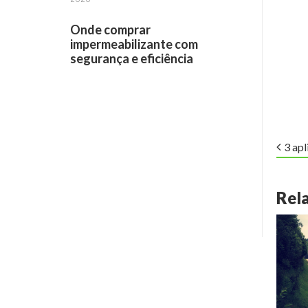
Onde comprar
impermeabilizante com
segurança e eficiência
3 apl
Receba informações por e-mail:
Rel