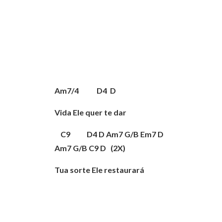
Am7/4 D4 D
Vida Ele quer te dar
C9 D4 D Am7 G/B Em7 D
Am7 G/B C9 D (2X)
Tua sorte Ele restaurará