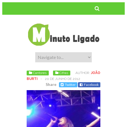
Cantores
Cifras
AUTHOR:
JOÃO
BURTI
-
20 DE JUNHO DE 2012
Share
Twitter
Facebook