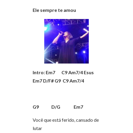
Ele sempre te amou
Intro: Em7 C9 Am7/4 Esus
Em7 D/F# G9 C9 Am7/4
G9 D/G Em7
Você que está ferido, cansado de
lutar