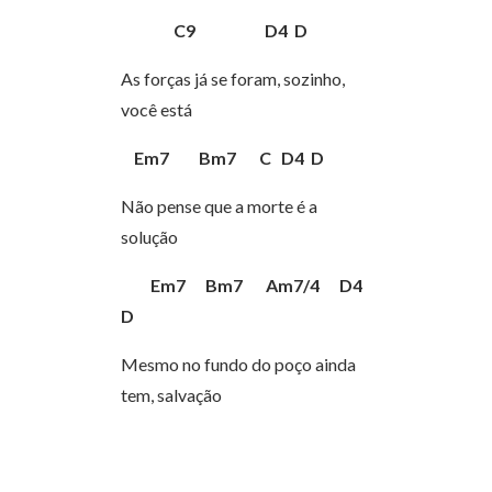
C9 D4 D
As forças já se foram, sozinho,
você está
Em7 Bm7 C D4 D
Não pense que a morte é a
solução
Em7 Bm7 Am7/4 D4
D
Mesmo no fundo do poço ainda
tem, salvação