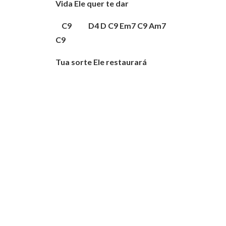
Vida Ele quer te dar
C9 D4 D C9 Em7 C9 Am7
C9
Tua sorte Ele restaurará