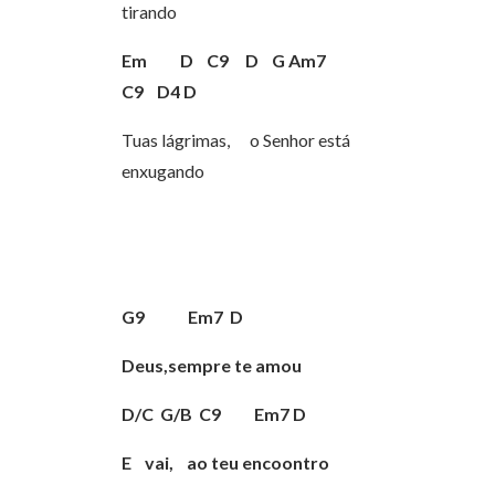
tirando
Em D C9 D G Am7
C9 D4 D
Tuas lágrimas, o Senhor está
enxugando
G9 Em7 D
Deus,sempre te amou
D/C G/B C9 Em7 D
E vai, ao teu encoontro