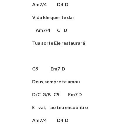
Am7/4 D4 D
Vida Ele quer te dar
Am7/4 C D
Tua sorte Ele restaurará
G9 Em7 D
Deus,sempre te amou
D/C G/B C9 Em7 D
E vai, ao teu encoontro
Am7/4 D4 D