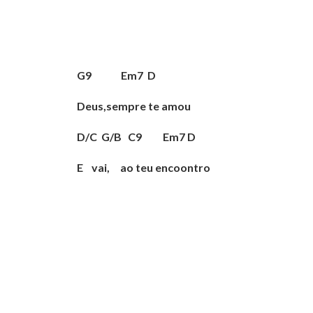
G9 Em7 D
Deus,sempre te amou
D/C G/B C9 Em7 D
E vai, ao teu encoontro