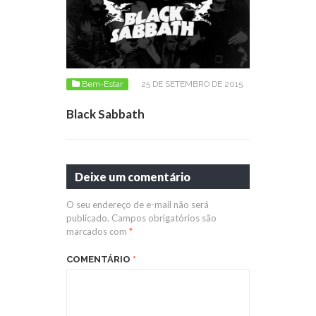
Bem-Estar
25 DE SETEMBRO DE 2015
Black Sabbath
Deixe um comentário
O seu endereço de e-mail não será
publicado.
Campos obrigatórios são
marcados com
*
COMENTÁRIO
*