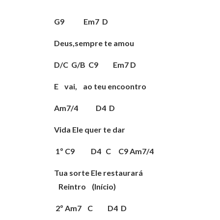
G9 Em7 D
Deus,sempre te amou
D/C G/B C9 Em7 D
E vai, ao teu encoontro
Am7/4 D4 D
Vida Ele quer te dar
1º C9 D4 C C9 Am7/4
Tua sorte Ele restaurará
Reintro (Início)
2º Am7 C D4 D