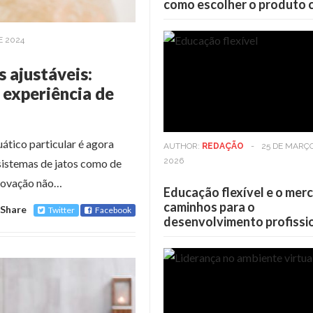
como escolher o produto 
E 2024
 ajustáveis:
experiência de
ático particular é agora
AUTHOR:
REDAÇÃO
-
25 DE MARÇ
2026
sistemas de jatos como de
inovação não…
Educação flexível e o mer
caminhos para o
Share
Twitter
Facebook
desenvolvimento profissi