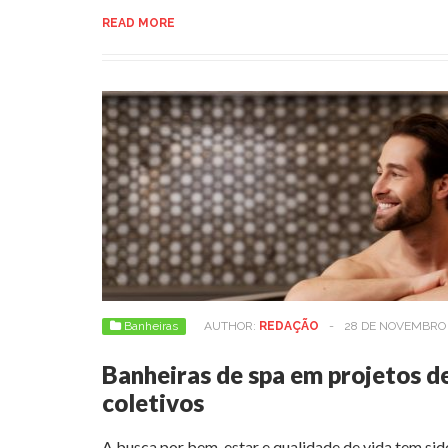
READ MORE
Banheiras
AUTHOR:
REDAÇÃO
-
28 DE NOVEMBRO 
Banheiras de spa em projetos d
coletivos
A busca por bem-estar e qualidade de vida tem si