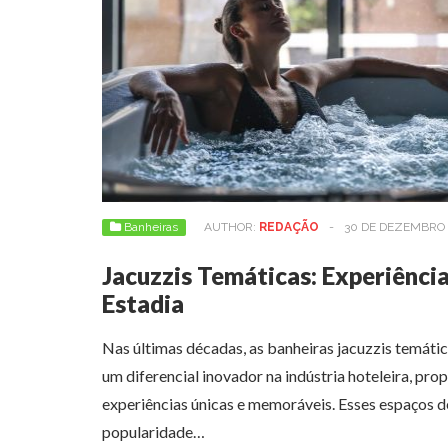
Banheiras
AUTHOR:
REDAÇÃO
-
30 DE DEZEMBRO 
Jacuzzis Temáticas: Experiênci
Estadia
Nas últimas décadas, as banheiras jacuzzis temát
um diferencial inovador na indústria hoteleira, pr
experiências únicas e memoráveis. Esses espaços
popularidade…