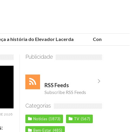
 história do Elevador Lacerda
Conheça as fundações
Publicidade
RSS Feeds
Subscribe RSS Feeds
Categorias
DE 2026
Notícias
(1873)
TV
(567)
s:
Bem-Estar
(485)