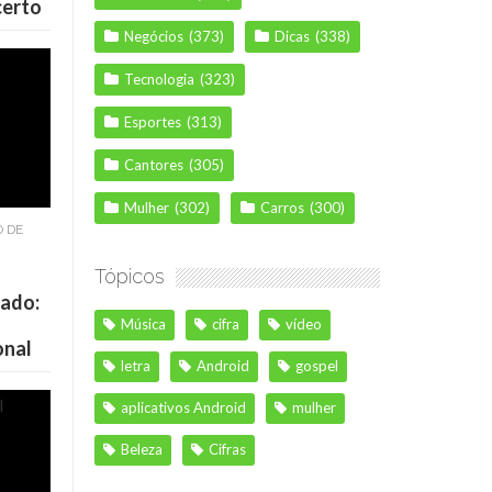
certo
Negócios
(373)
Dicas
(338)
Tecnologia
(323)
Esportes
(313)
Cantores
(305)
Mulher
(302)
Carros
(300)
O DE
Tópicos
cado:
Música
cifra
vídeo
onal
letra
Android
gospel
aplicativos Android
mulher
Beleza
Cifras