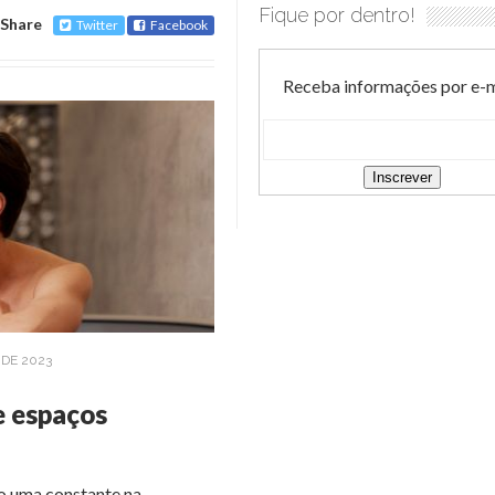
Fique por dentro!
Share
Twitter
Facebook
Receba informações por e-m
DE 2023
e espaços
do uma constante na