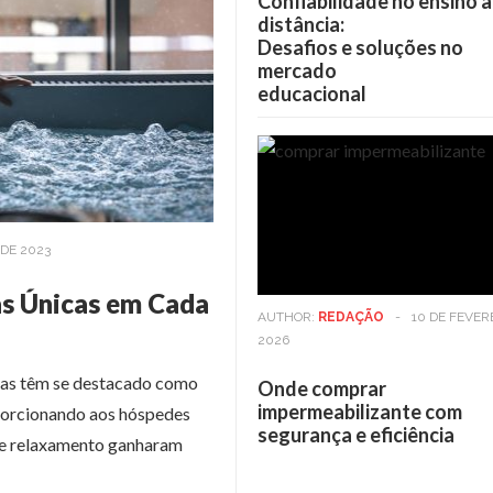
Confiabilidade no ensino a
distância:
Desafios e soluções no
mercado
educacional
DE 2023
as Únicas em Cada
AUTHOR:
REDAÇÃO
-
10 DE FEVER
2026
icas têm se destacado como
Onde comprar
impermeabilizante com
oporcionando aos hóspedes
segurança e eficiência
 de relaxamento ganharam