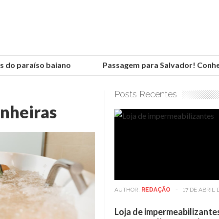
o paraíso baiano
Passagem para Salvador! Conheça a
Posts Recentes
nheiras
AUTHOR:
REDAÇÃO
-
17 DE ABRIL 
Loja de impermeabilizante