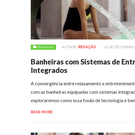
Banheiras
AUTHOR:
REDAÇÃO
-
30 DE DEZEMBRO 
Banheiras com Sistemas de Ent
Integrados
A convergência entre relaxamento e entretenimen
com as banheiras equipadas com sistemas integrad
exploraremos como essa fusão de tecnologia e bem
READ MORE