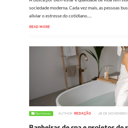
sociedade moderna. Cada vez mais, as pessoas bus
aliviar o estresse do cotidiano….
READ MORE
Banheiras
AUTHOR:
REDAÇÃO
-
28 DE NOVEMBRO 
Banheiras de spa e projetos de 