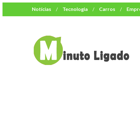
Notícias
Tecnologia
Carros
Empr
Mulher
Bem-Estar
Negócios
Músi
Resumo de Novelas
Cursos
Como o turismo impacta o custo de vida no nor