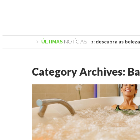
Praias de Trancoso: descubra as belezas d
ÚLTIMAS
NOTÍCIAS
Category Archives:
Ba