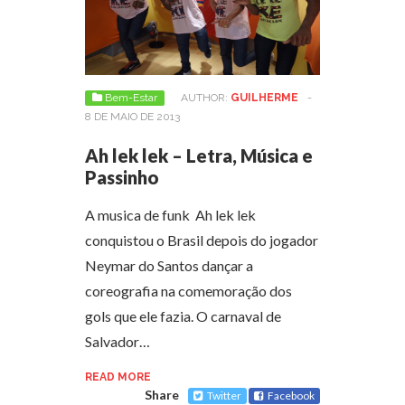
Bem-Estar
AUTHOR:
GUILHERME
-
8 DE MAIO DE 2013
Ah lek lek – Letra, Música e
Passinho
A musica de funk Ah lek lek
conquistou o Brasil depois do jogador
Neymar do Santos dançar a
coreografia na comemoração dos
gols que ele fazia. O carnaval de
Salvador…
READ MORE
Share
Twitter
Facebook