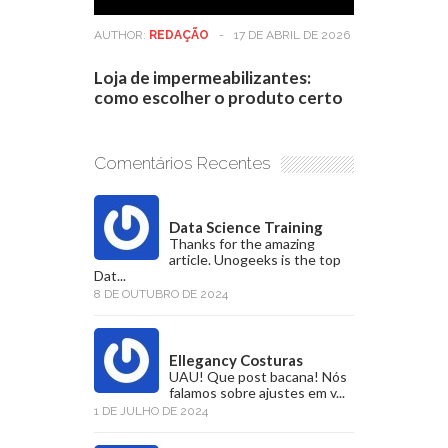
AUTHOR:
REDAÇÃO
-
17 DE ABRIL DE 2026
Loja de impermeabilizantes:
como escolher o produto certo
Comentários Recentes
Data Science Training
Thanks for the amazing
article. Unogeeks is the top
Dat...
8 DE OUTUBRO DE 2024
Ellegancy Costuras
UAU! Que post bacana! Nós
falamos sobre ajustes em v...
1 DE JULHO DE 2024