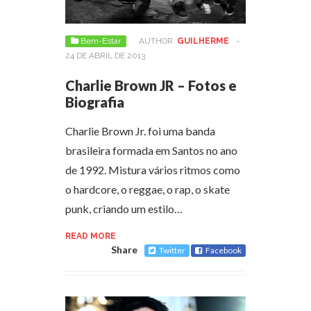
Bem-Estar
AUTHOR:
GUILHERME
-
24 DE ABRIL DE 2013
Charlie Brown JR – Fotos e
Biografia
Charlie Brown Jr. foi uma banda
brasileira formada em Santos no ano
de 1992. Mistura vários ritmos como
o hardcore, o reggae, o rap, o skate
punk, criando um estilo…
READ MORE
Share
Twitter
Facebook