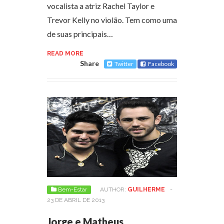
vocalista a atriz Rachel Taylor e
Trevor Kelly no violão. Tem como uma
de suas principais…
READ MORE
Share
Twitter
Facebook
Bem-Estar
AUTHOR:
GUILHERME
-
23 DE ABRIL DE 2013
Jorge e Matheus