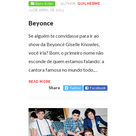
Bem-Estar
AUTHOR:
GUILHERME
-
23 DE ABRIL DE 2013
Beyonce
Se alguém te convidasse para ir ao
show da Beyoncé Giselle Knowles,
você iria? Bom, o primeiro nome não
esconde de quem estamos falando: a
cantora famosa no mundo todo,…
READ MORE
Share
Twitter
Facebook