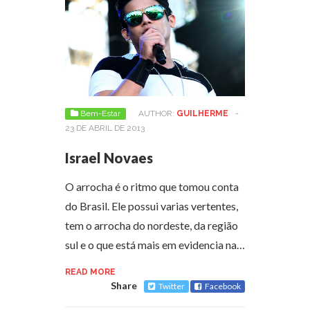
Bem-Estar
AUTHOR:
GUILHERME
-
23 DE ABRIL DE 2013
Israel Novaes
O arrocha é o ritmo que tomou conta
do Brasil. Ele possui varias vertentes,
tem o arrocha do nordeste, da região
sul e o que está mais em evidencia na…
READ MORE
Share
Twitter
Facebook