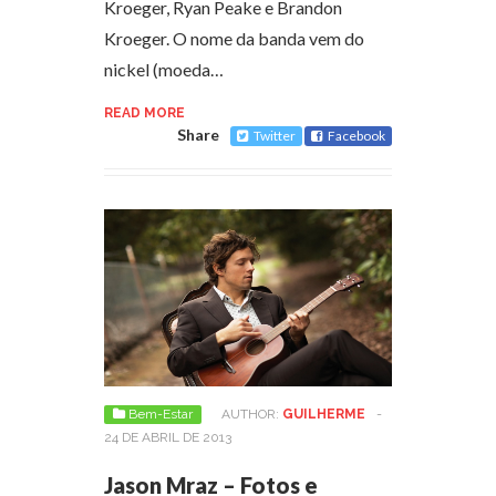
Kroeger, Ryan Peake e Brandon
Kroeger. O nome da banda vem do
nickel (moeda…
READ MORE
Share
Twitter
Facebook
Bem-Estar
AUTHOR:
GUILHERME
-
24 DE ABRIL DE 2013
Jason Mraz – Fotos e