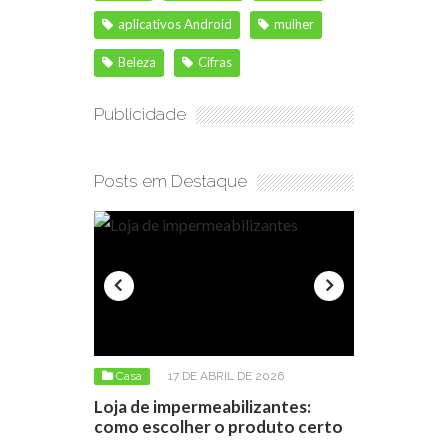
aplicativos Android
mulher
Beleza
Cifras
Publicidade
Posts em Destaque
025
Casa
17 DE ABRIL DE 2026
Casa
6 D
os: Os
Loja de impermeabilizantes:
Como negoc
a vista
como escolher o produto certo
apartamento
conseguir 