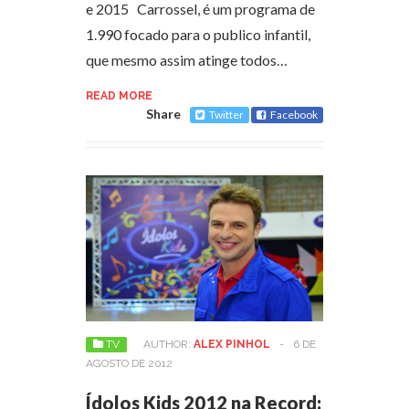
e 2015 Carrossel, é um programa de
1.990 focado para o publico infantil,
que mesmo assim atinge todos…
READ MORE
Share
Twitter
Facebook
TV
AUTHOR:
ALEX PINHOL
-
6 DE
AGOSTO DE 2012
Ídolos Kids 2012 na Record: