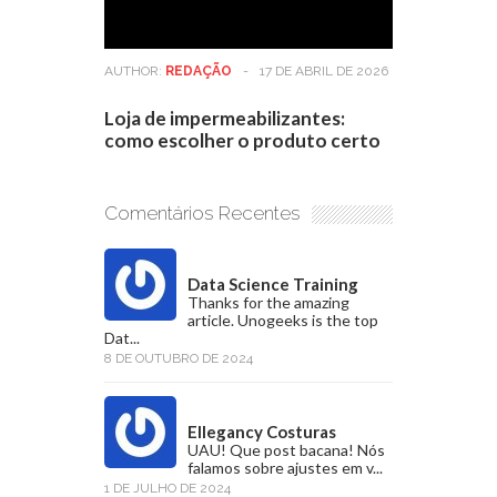
AUTHOR:
REDAÇÃO
-
17 DE ABRIL DE 2026
Loja de impermeabilizantes:
como escolher o produto certo
Comentários Recentes
Data Science Training
Thanks for the amazing
article. Unogeeks is the top
Dat...
8 DE OUTUBRO DE 2024
Ellegancy Costuras
UAU! Que post bacana! Nós
falamos sobre ajustes em v...
1 DE JULHO DE 2024