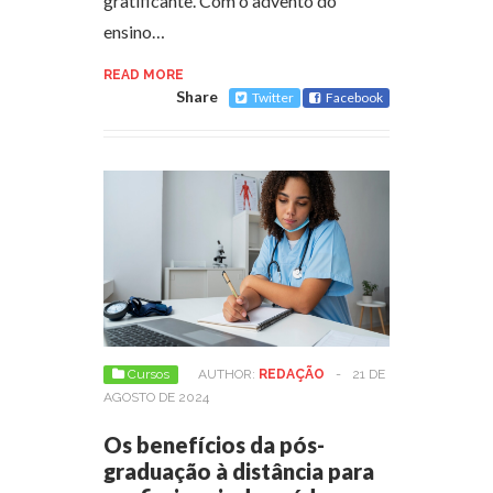
gratificante. Com o advento do
ensino…
READ MORE
Share
Twitter
Facebook
Cursos
AUTHOR:
REDAÇÃO
-
21 DE
AGOSTO DE 2024
Os benefícios da pós-
graduação à distância para