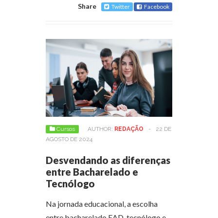
Share
Twitter
Facebook
Cursos
AUTHOR:
REDAÇÃO
-
22 DE
AGOSTO DE 2024
Desvendando as diferenças
entre Bacharelado e
Tecnólogo
Na jornada educacional, a escolha
entre bacharelado EAD, tecnólogo e