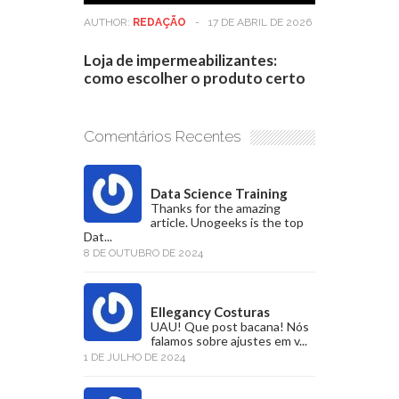
AUTHOR:
REDAÇÃO
-
17 DE ABRIL DE 2026
Loja de impermeabilizantes:
como escolher o produto certo
Comentários Recentes
Data Science Training
Thanks for the amazing
article. Unogeeks is the top
Dat...
8 DE OUTUBRO DE 2024
Ellegancy Costuras
UAU! Que post bacana! Nós
falamos sobre ajustes em v...
1 DE JULHO DE 2024