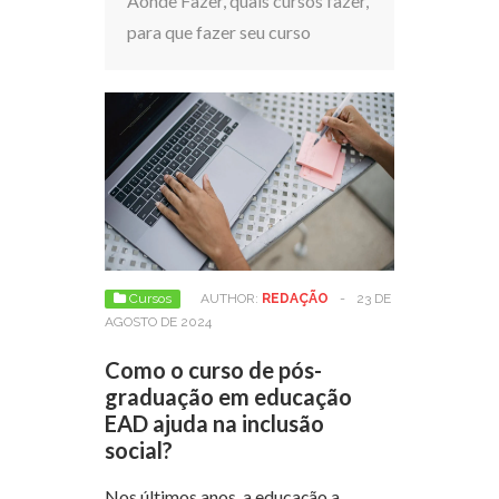
Aonde Fazer, quais cursos fazer,
para que fazer seu curso
Cursos
AUTHOR:
REDAÇÃO
-
23 DE
AGOSTO DE 2024
Como o curso de pós-
graduação em educação
EAD ajuda na inclusão
social?
Nos últimos anos, a educação a