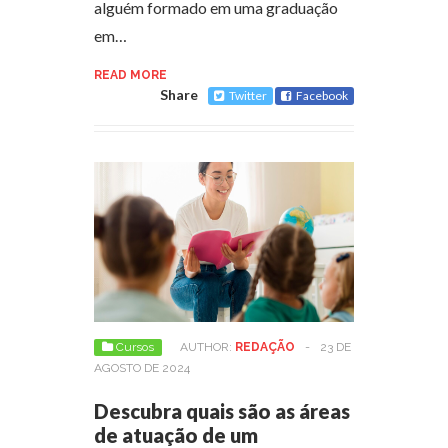
alguém formado em uma graduação
em…
READ MORE
Share
Twitter
Facebook
Cursos
AUTHOR:
REDAÇÃO
-
23 DE
AGOSTO DE 2024
Descubra quais são as áreas
de atuação de um