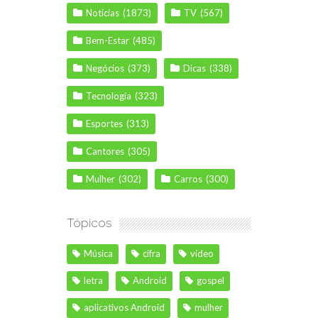
Notícias
(1873)
TV
(567)
Bem-Estar
(485)
Negócios
(373)
Dicas
(338)
Tecnologia
(323)
Esportes
(313)
Cantores
(305)
Mulher
(302)
Carros
(300)
Tópicos
Música
cifra
vídeo
letra
Android
gospel
aplicativos Android
mulher