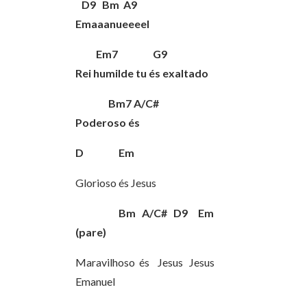
D9 Bm A9
Emaaanueeeel
Em7 G9
Rei humilde tu és exaltado
Bm7 A/C#
Poderoso és
D Em
Glorioso és Jesus
Bm A/C# D9 Em
(pare)
Maravilhoso és Jesus Jesus
Emanuel