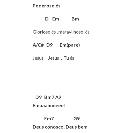
Poderoso és
D Em Bm
Glorioso és , maravilhoso és
A/C# D9 Em(pare)
Jesus , Jesus , Tu és
D9 Bm7 A9
Emaaanueeeel
Em7 G9
Deus conosco, Deus bem