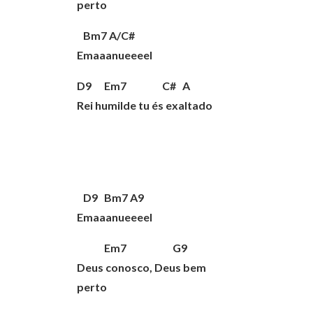
perto
Bm7 A/C#
Emaaanueeeel
D9 Em7 C# A
Rei humilde tu és exaltado
D9 Bm7 A9
Emaaanueeeel
Em7 G9
Deus conosco, Deus bem
perto