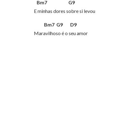
Bm7 G9
E minhas dores sobre si levou
Bm7 G9 D9
Maravilhoso é o seu amor