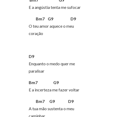
E a angústia tenta me sufocar
Bm7 G9 D9
O teu amor aquece o meu
coração
D9
Enquanto o medo quer me
paralisar
Bm7 G9
E a incerteza me fazer voltar
Bm7
G9 D9
A tua mão sustenta o meu
caminhar