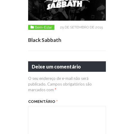
Bem-Estar
25 DE SETEMBRO DE 2015
Black Sabbath
Deixe um comentário
O seu endereço de e-mail não será
publicado.
Campos obrigatórios são
marcados com
*
COMENTÁRIO
*