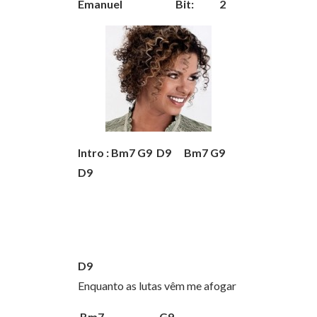
Emanuel Bit: 2
Intro : Bm7 G9 D9 Bm7 G9
D9
D9
Enquanto as lutas vêm me afogar
Bm7 G9