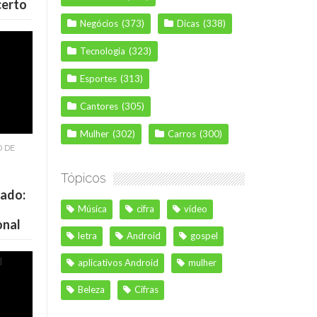
certo
Negócios
(373)
Dicas
(338)
Tecnologia
(323)
Esportes
(313)
Cantores
(305)
Mulher
(302)
Carros
(300)
O DE
Tópicos
cado:
Música
cifra
vídeo
onal
letra
Android
gospel
aplicativos Android
mulher
Beleza
Cifras