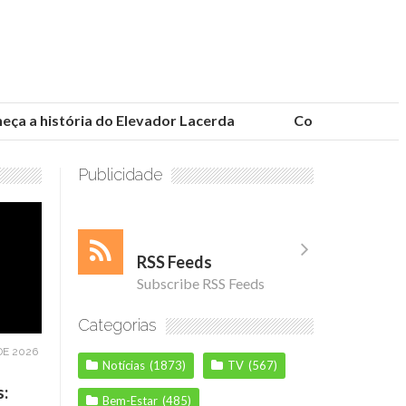
 a história do Elevador Lacerda
Conheça as fundaçõ
Publicidade
RSS Feeds
Subscribe RSS Feeds
Categorias
DE 2026
Notícias
(1873)
TV
(567)
s:
Bem-Estar
(485)