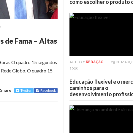
como escolher o produto 
3
os de Fama – Altas
 Horas O quadro 15 segundos
AUTHOR:
REDAÇÃO
-
25 DE MARÇ
2026
a Rede Globo. O quadro 15
Educação flexível e o mer
caminhos para o
Share
Twitter
Facebook
desenvolvimento profissi