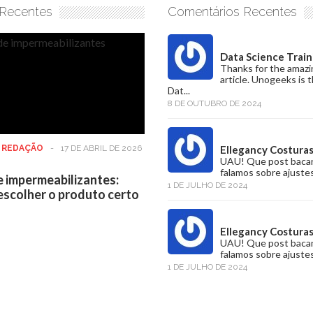
 Recentes
Comentários Recentes
Data Science Train
Thanks for the amazi
article. Unogeeks is 
Dat...
8 DE OUTUBRO DE 2024
:
REDAÇÃO
-
17 DE ABRIL DE 2026
Ellegancy Costura
UAU! Que post baca
falamos sobre ajustes
e impermeabilizantes:
1 DE JULHO DE 2024
scolher o produto certo
Ellegancy Costura
UAU! Que post baca
falamos sobre ajustes
1 DE JULHO DE 2024