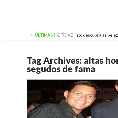
Praias de Trancoso: descubra as belezas
ÚLTIMAS
NOTÍCIAS
Tag Archives:
altas ho
segudos de fama