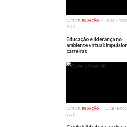
AUTHOR:
REDAÇÃO
-
18 DE MARÇO
2026
Educação e liderança no
ambiente virtual: impulsi
carreiras
Casa
6 DE MAIO DE 2025
Viver em andares altos: Os
Vi
benefícios vão além da vista
be
AUTHOR:
REDAÇÃO
-
11 DE MARÇO
2026