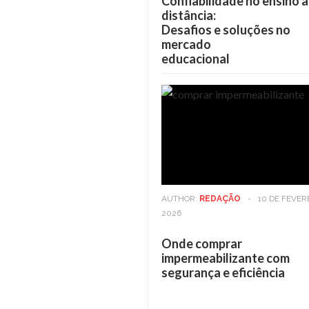
Confiabilidade no ensino a
distância:
Desafios e soluções no
mercado
educacional
AUTHOR:
REDAÇÃO
-
10 DE FEVER
2026
Onde comprar
impermeabilizante com
segurança e eficiência