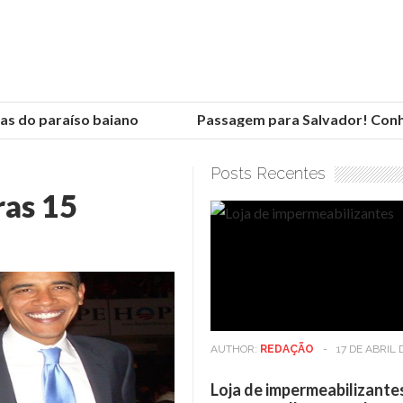
 do paraíso baiano
Passagem para Salvador! Conheça
Posts Recentes
ras 15
AUTHOR:
REDAÇÃO
-
17 DE ABRIL 
Loja de impermeabilizante