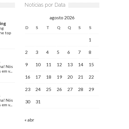
Notícias por Data
agosto 2026
ing
D
S
T
Q
Q
S
S
ng
the top
1
2
3
4
5
6
7
8
s
9
10
11
12
13
14
15
na! Nós
 em v...
16
17
18
19
20
21
22
23
24
25
26
27
28
29
s
na! Nós
30
31
 em v...
« abr