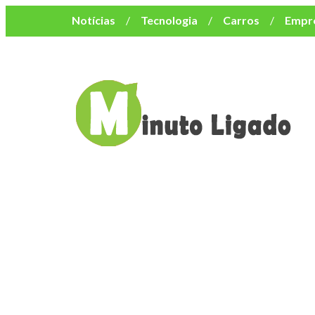
Notícias
Tecnologia
Carros
Empr
Mulher
Bem-Estar
Negócios
Músi
Resumo de Novelas
Cursos
Como o turismo impacta o custo de vida no nor