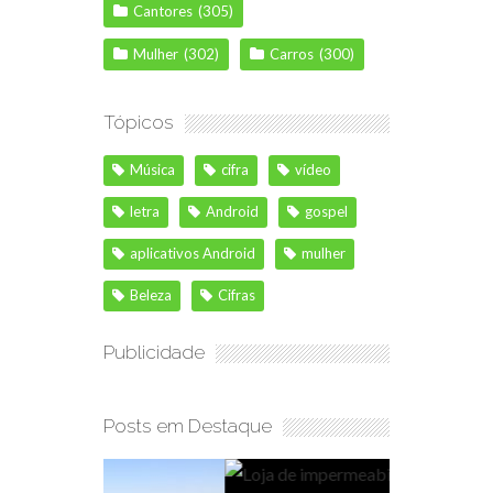
Cantores
(305)
Mulher
(302)
Carros
(300)
Tópicos
Música
cifra
vídeo
letra
Android
gospel
aplicativos Android
mulher
Beleza
Cifras
Publicidade
Posts em Destaque