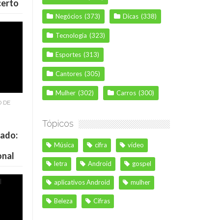
certo
Negócios
(373)
Dicas
(338)
Tecnologia
(323)
Esportes
(313)
Cantores
(305)
Mulher
(302)
Carros
(300)
O DE
Tópicos
cado:
Música
cifra
vídeo
onal
letra
Android
gospel
aplicativos Android
mulher
Beleza
Cifras