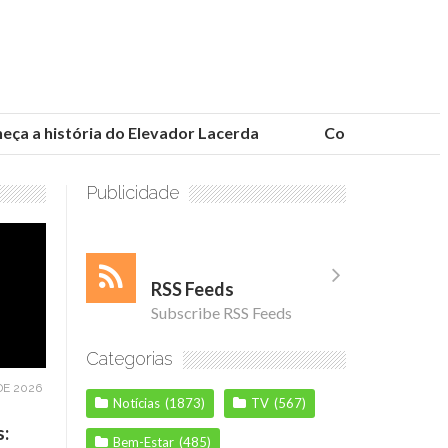
 a história do Elevador Lacerda
Conheça as fundaçõ
Publicidade
RSS Feeds
Subscribe RSS Feeds
Categorias
DE 2026
Notícias
(1873)
TV
(567)
s:
Bem-Estar
(485)