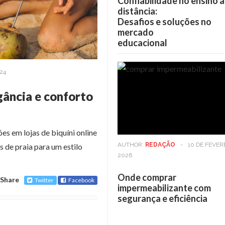
Confiabilidade no ensino a
distância:
Desafios e soluções no
mercado
educacional
24
gância e conforto
s em lojas de biquíni online
AUTHOR:
REDAÇÃO
-
10 DE FEVER
s de praia para um estilo
2026
Onde comprar
Share
Twitter
Facebook
impermeabilizante com
segurança e eficiência