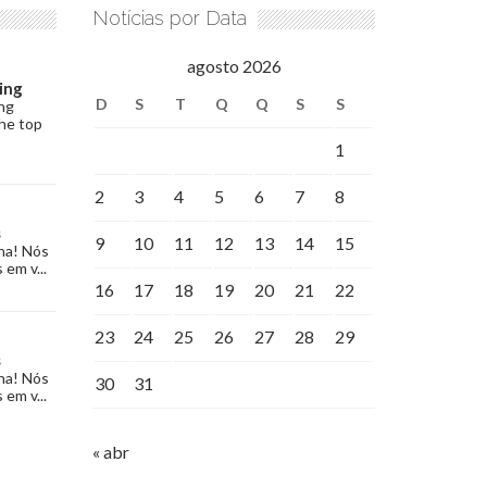
Notícias por Data
agosto 2026
ing
D
S
T
Q
Q
S
S
ng
the top
1
2
3
4
5
6
7
8
s
9
10
11
12
13
14
15
na! Nós
 em v...
16
17
18
19
20
21
22
23
24
25
26
27
28
29
s
na! Nós
30
31
 em v...
« abr