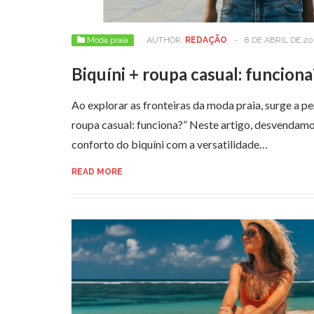
Moda praia
AUTHOR:
REDAÇÃO
-
8 DE ABRIL DE 20
Biquíni + roupa casual: funciona
Ao explorar as fronteiras da moda praia, surge a pe
roupa casual: funciona?” Neste artigo, desvendam
conforto do biquíni com a versatilidade…
READ MORE