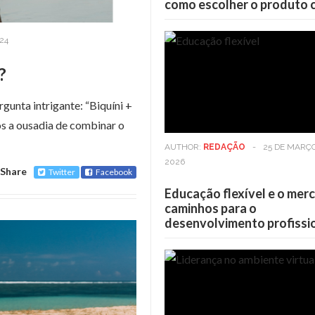
como escolher o produto 
24
?
rgunta intrigante: “Biquíni +
os a ousadia de combinar o
AUTHOR:
REDAÇÃO
-
25 DE MARÇ
2026
Share
Twitter
Facebook
Educação flexível e o mer
caminhos para o
desenvolvimento profissi