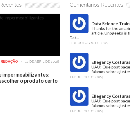
 Recentes
Comentários Recentes
Data Science Train
Thanks for the amazi
article. Unogeeks is 
Dat...
8 DE OUTUBRO DE 2024
:
REDAÇÃO
-
17 DE ABRIL DE 2026
Ellegancy Costura
UAU! Que post baca
falamos sobre ajustes
e impermeabilizantes:
1 DE JULHO DE 2024
scolher o produto certo
Ellegancy Costura
UAU! Que post baca
falamos sobre ajustes
1 DE JULHO DE 2024