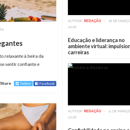
AUTHOR:
REDAÇÃO
-
18 DE MARÇO
2026
24
Educação e liderança no
egantes
ambiente virtual: impulsi
carreiras
o relaxante à beira da
 se sentir confiante e
Casa
6 DE MAIO DE 2025
Casa
6 DE MAIO DE
Share
Twitter
Facebook
Viver em andares altos: Os
Viver em andares a
benefícios vão além da vista
benefícios vão alé
AUTHOR:
REDAÇÃO
-
11 DE MARÇO
2026