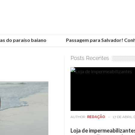
 do paraíso baiano
Passagem para Salvador! Conheça
Posts Recentes
AUTHOR:
REDAÇÃO
-
17 DE ABRIL 
Loja de impermeabilizante