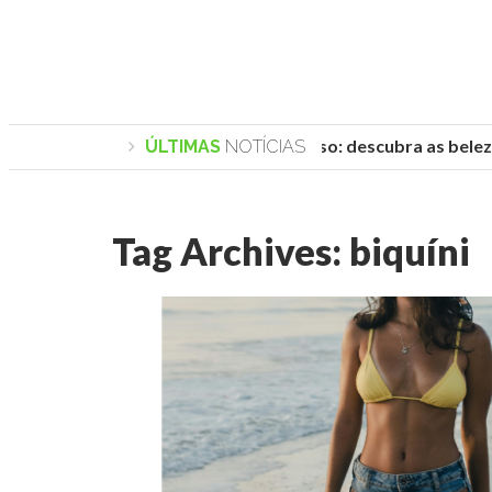
Praias de Trancoso: descubra as belezas
ÚLTIMAS
NOTÍCIAS
Tag Archives:
biquíni