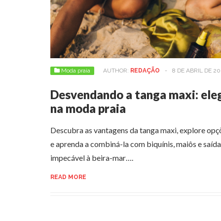
Moda praia
AUTHOR:
REDAÇÃO
-
8 DE ABRIL DE 20
Desvendando a tanga maxi: ele
na moda praia
Descubra as vantagens da tanga maxi, explore opçõe
e aprenda a combiná-la com biquínis, maiôs e saída
impecável à beira-mar….
READ MORE