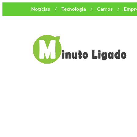
Notícias
Tecnologia
Carros
Empr
Mulher
Bem-Estar
Negócios
Músi
Resumo de Novelas
Cursos
Como o turismo impacta o custo de vida no nor