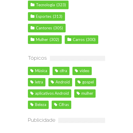
Tecnologia
(323)
Esportes
(313)
Cantores
(305)
Mulher
(302)
Carros
(300)
Tópicos
Música
cifra
vídeo
letra
Android
gospel
aplicativos Android
mulher
Beleza
Cifras
Publicidade