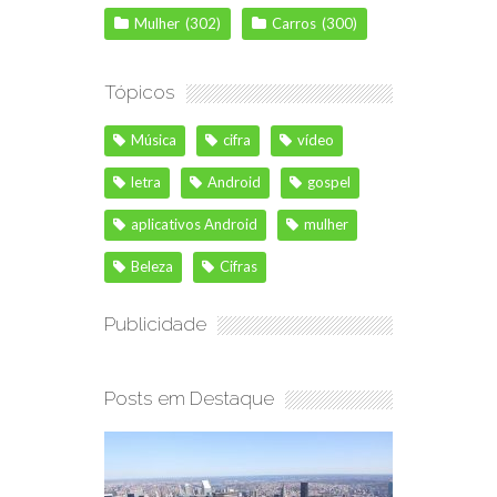
Mulher
(302)
Carros
(300)
Tópicos
Música
cifra
vídeo
letra
Android
gospel
aplicativos Android
mulher
Beleza
Cifras
Publicidade
Posts em Destaque