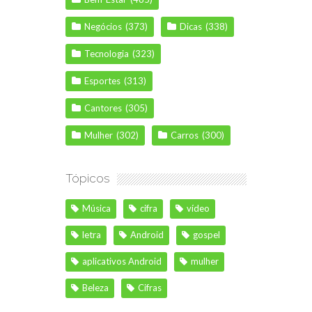
Negócios
(373)
Dicas
(338)
Tecnologia
(323)
Esportes
(313)
Cantores
(305)
Mulher
(302)
Carros
(300)
Tópicos
Música
cifra
vídeo
letra
Android
gospel
aplicativos Android
mulher
Beleza
Cifras