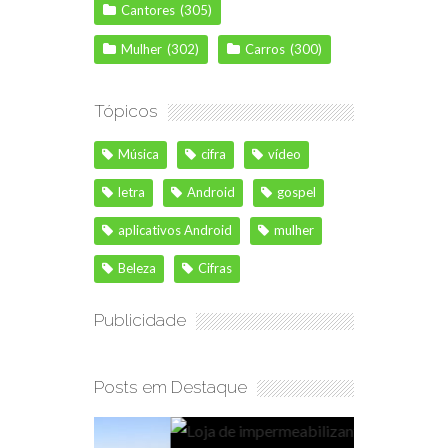
Cantores
(305)
Mulher
(302)
Carros
(300)
Tópicos
Música
cifra
vídeo
letra
Android
gospel
aplicativos Android
mulher
Beleza
Cifras
Publicidade
Posts em Destaque