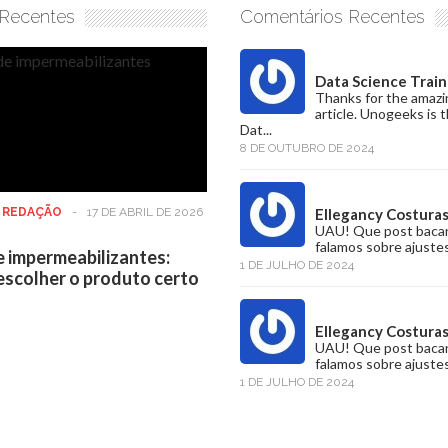
 Recentes
Comentários Recentes
Data Science Train
Thanks for the amazi
article. Unogeeks is 
Dat...
8 DE OUTUBRO DE 2024
:
REDAÇÃO
-
17 DE ABRIL DE 2026
Ellegancy Costura
UAU! Que post baca
falamos sobre ajustes
e impermeabilizantes:
1 DE JULHO DE 2024
scolher o produto certo
Ellegancy Costura
UAU! Que post baca
falamos sobre ajustes
1 DE JULHO DE 2024