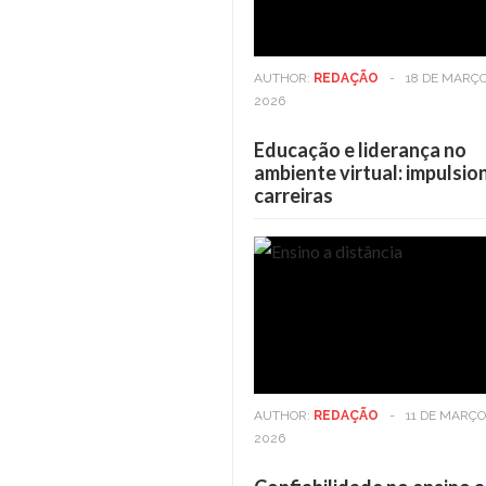
AUTHOR:
REDAÇÃO
-
18 DE MARÇO
2026
Educação e liderança no
ambiente virtual: impulsi
carreiras
Casa
6 DE MAIO DE 2025
Casa
6 DE MAIO DE 20
Viver em andares altos: Os
Viver em andares alt
benefícios vão além da vista
benefícios vão além 
AUTHOR:
REDAÇÃO
-
11 DE MARÇO
2026