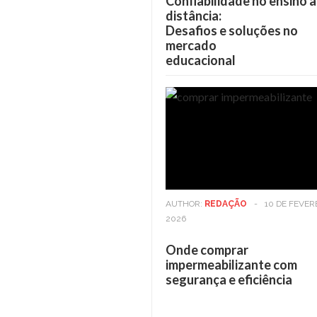
Confiabilidade no ensino a
distância:
Desafios e soluções no
mercado
educacional
AUTHOR:
REDAÇÃO
-
10 DE FEVER
2026
Onde comprar
impermeabilizante com
segurança e eficiência