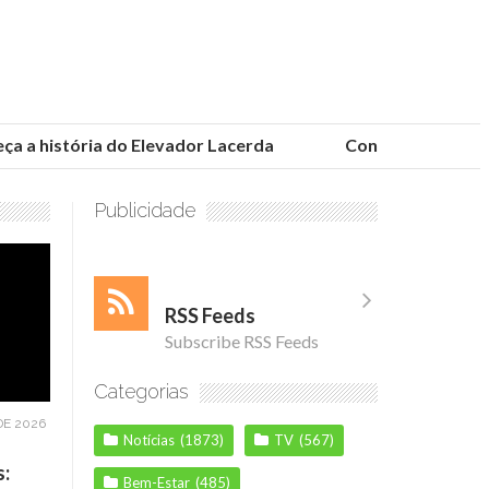
a história do Elevador Lacerda
Conheça as fundaçõe
Publicidade
RSS Feeds
Subscribe RSS Feeds
Categorias
DE 2026
Notícias
(1873)
TV
(567)
s:
Bem-Estar
(485)