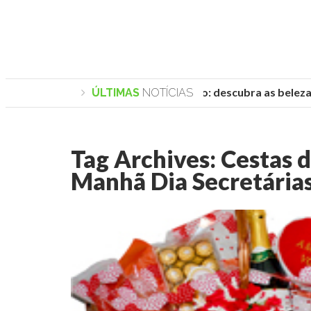
Praias de Trancoso: descubra as belezas 
ÚLTIMAS
NOTÍCIAS
Tag Archives:
Cestas d
Manhã Dia Secretária