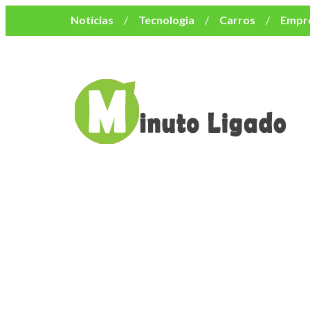
Notícias
Tecnologia
Carros
Empr
Mulher
Bem-Estar
Negócios
Músi
Resumo de Novelas
Cursos
Como o turismo impacta o custo de vida no nor