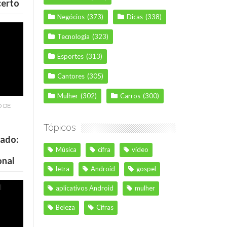
certo
Negócios
(373)
Dicas
(338)
Tecnologia
(323)
Esportes
(313)
Cantores
(305)
Mulher
(302)
Carros
(300)
O DE
Tópicos
cado:
Música
cifra
vídeo
onal
letra
Android
gospel
aplicativos Android
mulher
Beleza
Cifras