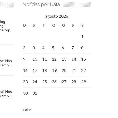
Notícias por Data
agosto 2026
ing
D
S
T
Q
Q
S
S
ng
the top
1
2
3
4
5
6
7
8
s
9
10
11
12
13
14
15
na! Nós
 em v...
16
17
18
19
20
21
22
23
24
25
26
27
28
29
s
na! Nós
30
31
 em v...
« abr