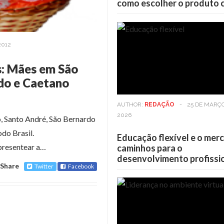
como escolher o produto 
2012
s: Mães em São
do e Caetano
AUTHOR:
REDAÇÃO
-
25 DE MARÇ
2026
o, Santo André, São Bernardo
do Brasil.
Educação flexível e o mer
presentear a…
caminhos para o
desenvolvimento profissi
Share
Twitter
Facebook