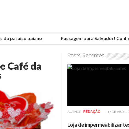
do paraíso baiano
Passagem para Salvador! Conheça 
Posts Recentes
e Café da
s
AUTHOR:
REDAÇÃO
-
17 DE ABRIL 
Loja de impermeabilizante