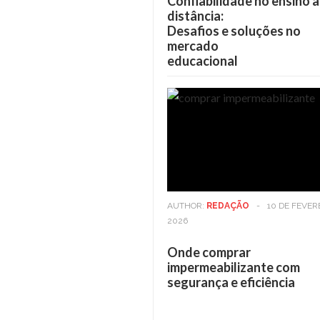
Confiabilidade no ensino a
distância:
Desafios e soluções no
mercado
educacional
AUTHOR:
REDAÇÃO
-
10 DE FEVER
2026
Onde comprar
impermeabilizante com
segurança e eficiência