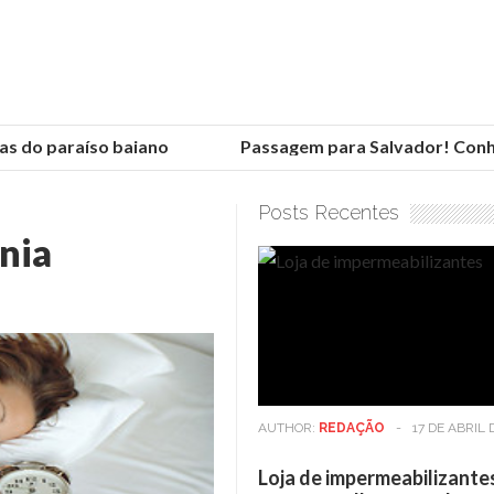
 do paraíso baiano
Passagem para Salvador! Conheça
Posts Recentes
nia
AUTHOR:
REDAÇÃO
-
17 DE ABRIL 
Loja de impermeabilizante