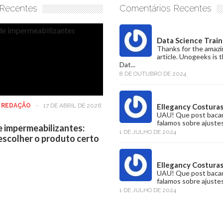
 Recentes
Comentários Recentes
Data Science Train
Thanks for the amazi
article. Unogeeks is 
Dat...
8 DE OUTUBRO DE 2024
:
REDAÇÃO
-
17 DE ABRIL DE 2026
Ellegancy Costura
UAU! Que post baca
falamos sobre ajustes
e impermeabilizantes:
1 DE JULHO DE 2024
scolher o produto certo
Ellegancy Costura
UAU! Que post baca
falamos sobre ajustes
1 DE JULHO DE 2024