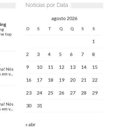
Notícias por Data
agosto 2026
ing
D
S
T
Q
Q
S
S
ng
the top
1
2
3
4
5
6
7
8
s
9
10
11
12
13
14
15
na! Nós
 em v...
16
17
18
19
20
21
22
23
24
25
26
27
28
29
s
na! Nós
30
31
 em v...
« abr