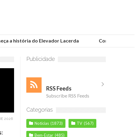
 a história do Elevador Lacerda
Conheça as fundaçõ
Publicidade
RSS Feeds
Subscribe RSS Feeds
Categorias
DE 2026
Notícias
(1873)
TV
(567)
s:
Bem-Estar
(485)