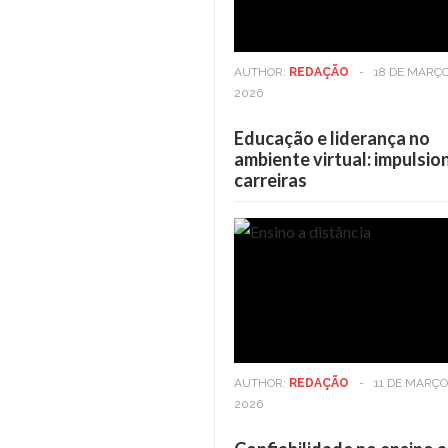
AUTHOR:
REDAÇÃO
-
18 DE MARÇO
2026
Educação e liderança no
ambiente virtual: impulsi
carreiras
Casa
6 DE MAIO DE 2025
Viver em andares altos: Os
benefícios vão além da vista
AUTHOR:
REDAÇÃO
-
11 DE MARÇO
2026