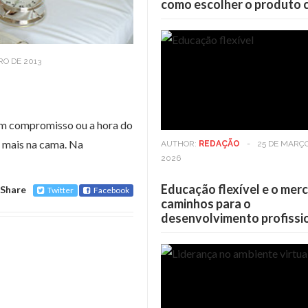
como escolher o produto 
RO DE 2013
um compromisso ou a hora do
a mais na cama. Na
AUTHOR:
REDAÇÃO
-
25 DE MARÇ
2026
Educação flexível e o mer
Share
Twitter
Facebook
caminhos para o
desenvolvimento profissi