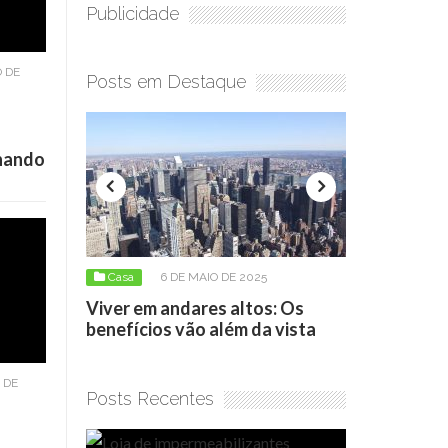
Publicidade
 DE
Posts em Destaque
onando
Casa
6 DE MAIO DE 2025
Casa
17 DE ABRIL DE 2026
Viver em andares altos: Os
Loja de impermeabilizan
benefícios vão além da vista
como escolher o produt
 DE
Posts Recentes