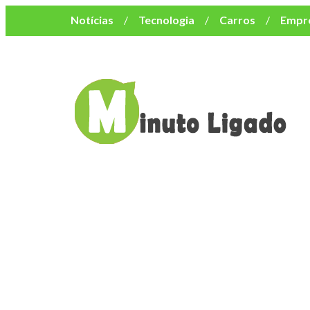
Notícias
Tecnologia
Carros
Empr
Mulher
Bem-Estar
Negócios
Músi
Resumo de Novelas
Cursos
Como o turismo impacta o custo de vida no nor