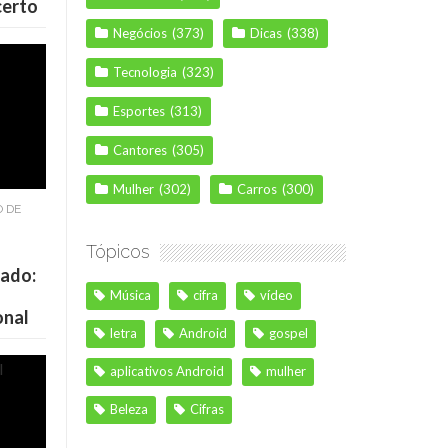
certo
Negócios
(373)
Dicas
(338)
Tecnologia
(323)
Esportes
(313)
Cantores
(305)
Mulher
(302)
Carros
(300)
O DE
Tópicos
cado:
Música
cifra
vídeo
onal
letra
Android
gospel
aplicativos Android
mulher
Beleza
Cifras