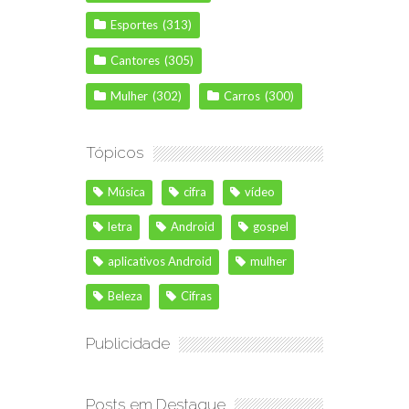
Esportes
(313)
Cantores
(305)
Mulher
(302)
Carros
(300)
Tópicos
Música
cifra
vídeo
letra
Android
gospel
aplicativos Android
mulher
Beleza
Cifras
Publicidade
Posts em Destaque