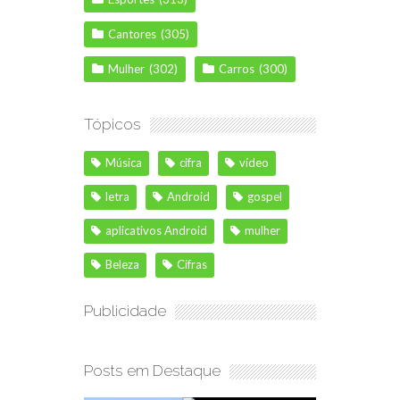
Cantores
(305)
Mulher
(302)
Carros
(300)
Tópicos
Música
cifra
vídeo
letra
Android
gospel
aplicativos Android
mulher
Beleza
Cifras
Publicidade
Posts em Destaque