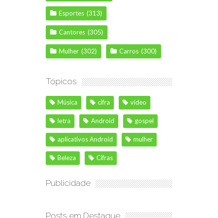
Esportes
(313)
Cantores
(305)
Mulher
(302)
Carros
(300)
Tópicos
Música
cifra
vídeo
letra
Android
gospel
aplicativos Android
mulher
Beleza
Cifras
Publicidade
Posts em Destaque