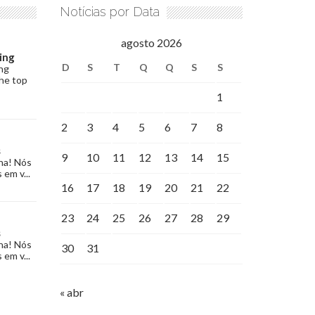
Notícias por Data
agosto 2026
ing
D
S
T
Q
Q
S
S
ng
the top
1
2
3
4
5
6
7
8
s
9
10
11
12
13
14
15
na! Nós
 em v...
16
17
18
19
20
21
22
23
24
25
26
27
28
29
s
na! Nós
30
31
 em v...
« abr