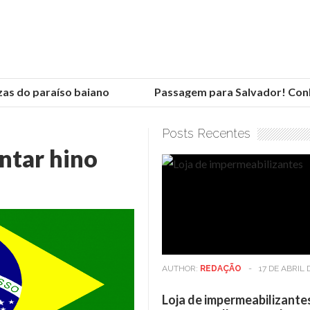
s do paraíso baiano
Passagem para Salvador! Conheç
Posts Recentes
ntar hino
AUTHOR:
REDAÇÃO
-
17 DE ABRIL 
Loja de impermeabilizante