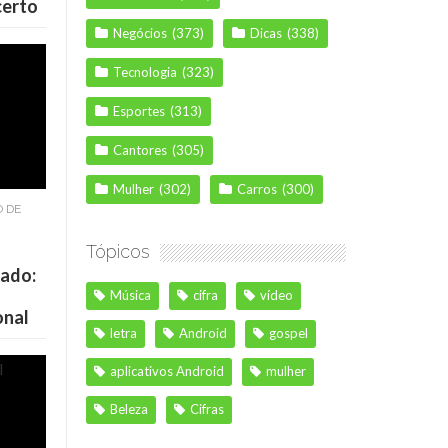
certo
Negócios
(373)
Dicas
(338)
Tecnologia
(323)
Esportes
(313)
Cantores
(305)
Mulher
(302)
Carros
(300)
O DE
Tópicos
cado:
Música
cifra
vídeo
onal
letra
Android
gospel
aplicativos Android
mulher
Beleza
Cifras