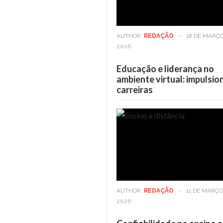
AUTHOR:
REDAÇÃO
-
18 DE MARÇO
2026
Educação e liderança no
ambiente virtual: impulsi
carreiras
Casa
6 DE MAIO DE 2025
Viver em andares altos
benefícios vão além da 
AUTHOR:
REDAÇÃO
-
11 DE MARÇO
2026