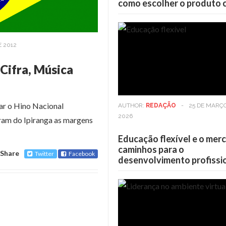
como escolher o produto 
E 2012
 Cifra, Música
ar o Hino Nacional
AUTHOR:
REDAÇÃO
-
25 DE MARÇ
2026
ram do Ipiranga as margens
Educação flexível e o mer
caminhos para o
Share
Twitter
Facebook
desenvolvimento profissi