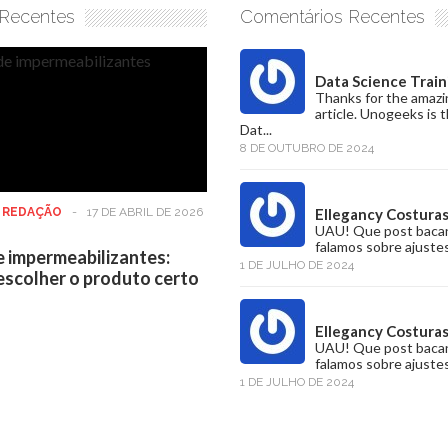
 Recentes
Comentários Recentes
Data Science Train
Thanks for the amazi
article. Unogeeks is 
Dat...
8 DE OUTUBRO DE 2024
:
REDAÇÃO
-
17 DE ABRIL DE 2026
Ellegancy Costura
UAU! Que post baca
falamos sobre ajustes
e impermeabilizantes:
1 DE JULHO DE 2024
scolher o produto certo
Ellegancy Costura
UAU! Que post baca
falamos sobre ajustes
1 DE JULHO DE 2024