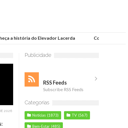
a a história do Elevador Lacerda
Conheça as fundaç
Publicidade
RSS Feeds
Subscribe RSS Feeds
Categorias
DE 2026
Notícias
(1873)
TV
(567)
s:
Bem-Estar
(485)