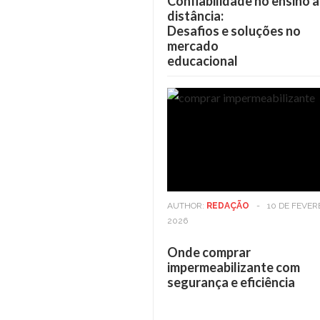
Confiabilidade no ensino a
distância:
Desafios e soluções no
mercado
educacional
AUTHOR:
REDAÇÃO
-
10 DE FEVER
2026
Onde comprar
impermeabilizante com
segurança e eficiência