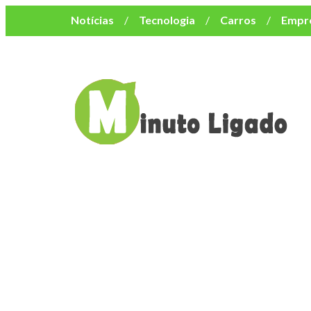
Notícias
Tecnologia
Carros
Empr
Mulher
Bem-Estar
Negócios
Músi
Resumo de Novelas
Cursos
Como o turismo impacta o custo de vida no nor