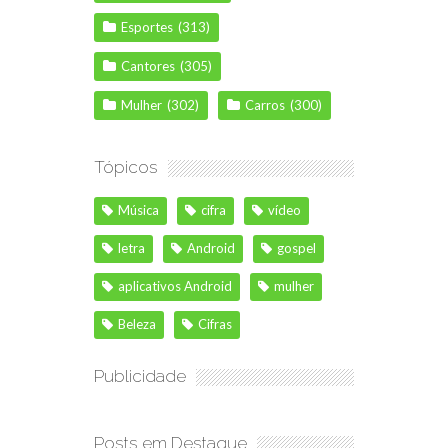
Esportes
(313)
Cantores
(305)
Mulher
(302)
Carros
(300)
Tópicos
Música
cifra
vídeo
letra
Android
gospel
aplicativos Android
mulher
Beleza
Cifras
Publicidade
Posts em Destaque