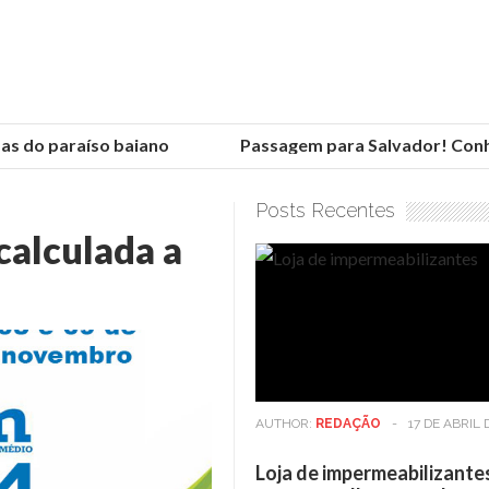
 do paraíso baiano
Passagem para Salvador! Conheça
Posts Recentes
calculada a
AUTHOR:
REDAÇÃO
-
17 DE ABRIL 
Loja de impermeabilizante