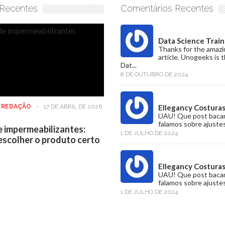
 Recentes
Comentários Recentes
Data Science Train
Thanks for the amazi
article. Unogeeks is 
Dat...
8 DE OUTUBRO DE 2024
:
REDAÇÃO
-
17 DE ABRIL DE 2026
Ellegancy Costura
UAU! Que post baca
falamos sobre ajustes
e impermeabilizantes:
1 DE JULHO DE 2024
scolher o produto certo
Ellegancy Costura
UAU! Que post baca
falamos sobre ajustes
1 DE JULHO DE 2024