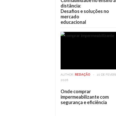
Confiabilidade no ensino a
distância:
Desafios e soluções no
mercado
educacional
AUTHOR:
REDAÇÃO
-
10 DE FEVER
2026
Onde comprar
impermeabilizante com
segurança e eficiência