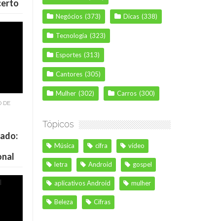
certo
Negócios
(373)
Dicas
(338)
Tecnologia
(323)
Esportes
(313)
Cantores
(305)
Mulher
(302)
Carros
(300)
O DE
Tópicos
cado:
Música
cifra
vídeo
onal
letra
Android
gospel
aplicativos Android
mulher
Beleza
Cifras