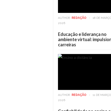
AUTHOR:
REDAÇÃO
-
18 DE MARÇO
2026
Educação e liderança no
ambiente virtual: impulsi
carreiras
Casa
6 DE MAIO DE 2025
Viver em andares altos: Os
Vi
benefícios vão além da vista
be
AUTHOR:
REDAÇÃO
-
11 DE MARÇO
2026