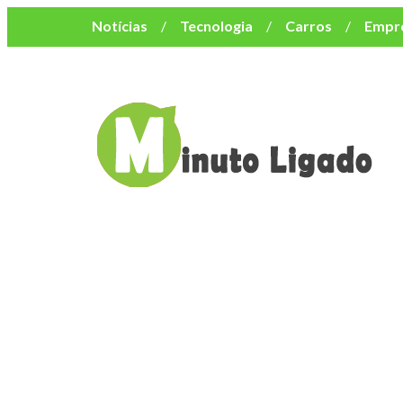
Notícias
Tecnologia
Carros
Empr
Mulher
Bem-Estar
Negócios
Músi
Resumo de Novelas
Cursos
Como o turismo impacta o custo de vida no nor