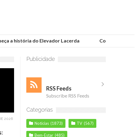
 a história do Elevador Lacerda
Conheça as fundaçõ
Publicidade
RSS Feeds
Subscribe RSS Feeds
Categorias
DE 2026
Notícias
(1873)
TV
(567)
s:
Bem-Estar
(485)