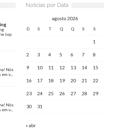
Notícias por Data
agosto 2026
ing
D
S
T
Q
Q
S
S
ng
the top
1
2
3
4
5
6
7
8
s
9
10
11
12
13
14
15
na! Nós
 em v...
16
17
18
19
20
21
22
23
24
25
26
27
28
29
s
na! Nós
30
31
 em v...
« abr