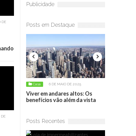
Publicidade
 DE
Posts em Destaque
onando
Casa
6 DE MAIO DE 2025
Casa
17 DE ABRIL DE 2026
ver em andares altos: Os
Loja de impermeabilizante
nefícios vão além da vista
como escolher o produto
 DE
Posts Recentes