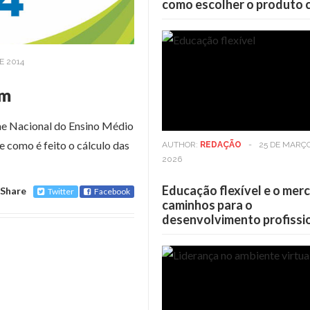
como escolher o produto 
E 2014
em
me Nacional do Ensino Médio
e como é feito o cálculo das
AUTHOR:
REDAÇÃO
-
25 DE MARÇ
2026
Educação flexível e o mer
Share
Twitter
Facebook
caminhos para o
desenvolvimento profissi