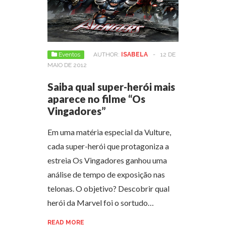
Eventos
AUTHOR:
ISABELA
-
12 DE
MAIO DE 2012
Saiba qual super-herói mais
aparece no filme “Os
Vingadores”
Em uma matéria especial da Vulture,
cada super-herói que protagoniza a
estreia Os Vingadores ganhou uma
análise de tempo de exposição nas
telonas. O objetivo? Descobrir qual
herói da Marvel foi o sortudo…
READ MORE