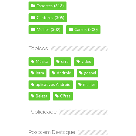
Esportes
(313)
Cantores
(305)
Mulher
(302)
Carros
(300)
Tópicos
Música
cifra
vídeo
letra
Android
gospel
aplicativos Android
mulher
Beleza
Cifras
Publicidade
Posts em Destaque