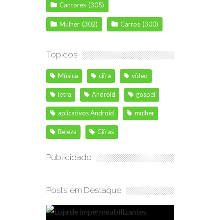
Cantores
(305)
Mulher
(302)
Carros
(300)
Tópicos
Música
cifra
vídeo
letra
Android
gospel
aplicativos Android
mulher
Beleza
Cifras
Publicidade
Posts em Destaque