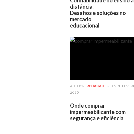
Confiabilidade no ensino a
distância:
Desafios e soluções no
mercado
educacional
AUTHOR:
REDAÇÃO
-
10 DE FEVER
2026
Onde comprar
impermeabilizante com
segurança e eficiência