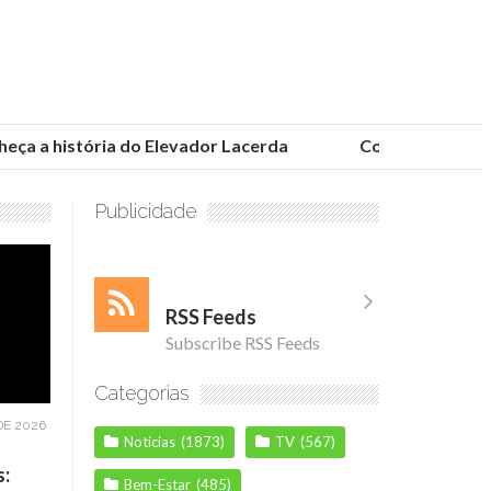
 a história do Elevador Lacerda
Conheça as fundaç
Publicidade
RSS Feeds
Subscribe RSS Feeds
Categorias
DE 2026
Notícias
(1873)
TV
(567)
s:
Bem-Estar
(485)