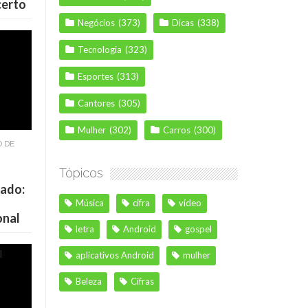
certo
Negócios
(373)
Dicas
(338)
Tecnologia
(323)
Esportes
(313)
Cantores
(305)
Mulher
(302)
Carros
(300)
O DE
Tópicos
cado:
Música
cifra
vídeo
onal
letra
Android
gospel
aplicativos Android
mulher
Beleza
Cifras