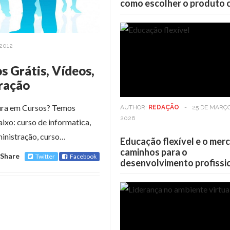
como escolher o produto 
2012
s Grátis, Vídeos,
tração
ura em Cursos? Temos
AUTHOR:
REDAÇÃO
-
25 DE MARÇ
2026
xo: curso de informatica,
ministração, curso…
Educação flexível e o mer
caminhos para o
Share
Twitter
Facebook
desenvolvimento profissi