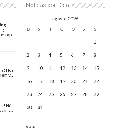
Notícias por Data
agosto 2026
ing
D
S
T
Q
Q
S
S
ng
the top
1
2
3
4
5
6
7
8
s
9
10
11
12
13
14
15
na! Nós
 em v...
16
17
18
19
20
21
22
23
24
25
26
27
28
29
s
na! Nós
30
31
 em v...
« abr