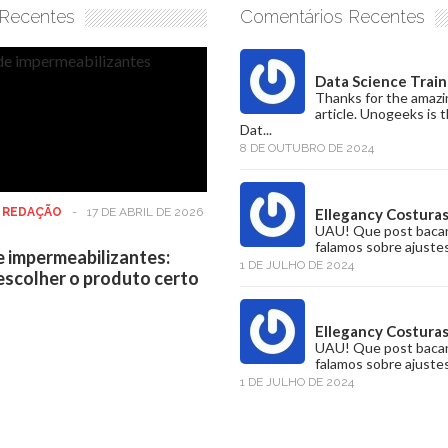
 Recentes
Comentários Recentes
Data Science Train
Thanks for the amazi
article. Unogeeks is 
Dat...
8 DE OUTUBRO DE 2024
:
REDAÇÃO
-
17 DE ABRIL DE 2026
Ellegancy Costura
UAU! Que post baca
falamos sobre ajustes
e impermeabilizantes:
1 DE JULHO DE 2024
scolher o produto certo
Ellegancy Costura
UAU! Que post baca
falamos sobre ajustes
1 DE JULHO DE 2024