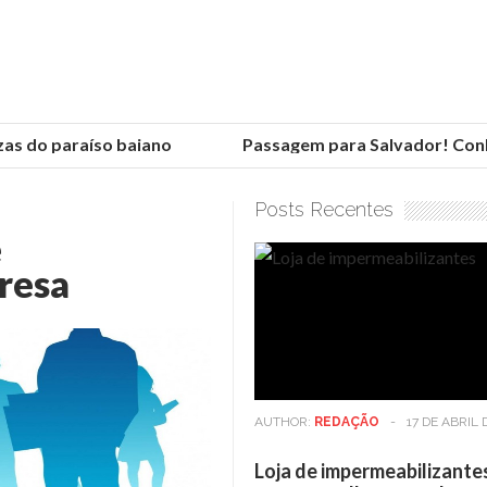
s do paraíso baiano
Passagem para Salvador! Conheça
Posts Recentes
e
resa
AUTHOR:
REDAÇÃO
-
17 DE ABRIL 
Loja de impermeabilizante