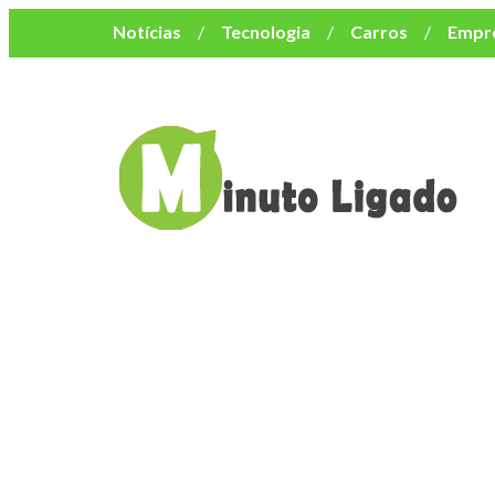
Notícias
Tecnologia
Carros
Empr
Mulher
Bem-Estar
Negócios
Músi
Resumo de Novelas
Cursos
Como o turismo impacta o custo de vida no nor