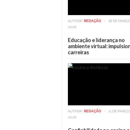
AUTHOR:
REDAÇÃO
-
18 DE MARÇO
2026
Educação e liderança no
ambiente virtual: impulsi
carreiras
Casa
6 DE MAIO DE 2025
Viver em andares altos: O
benefícios vão além da vis
AUTHOR:
REDAÇÃO
-
11 DE MARÇO
2026