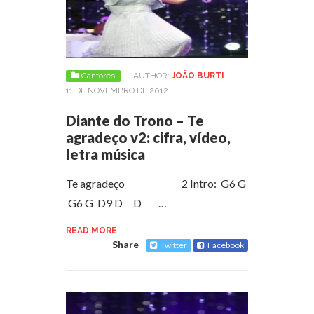
Cantores
AUTHOR:
JOÃO BURTI
-
11 DE NOVEMBRO DE 2012
Diante do Trono – Te
agradeço v2: cifra, vídeo,
letra música
Te agradeço 2 Intro: G6 G
G6 G D9 D D …
READ MORE
Share
Twitter
Facebook