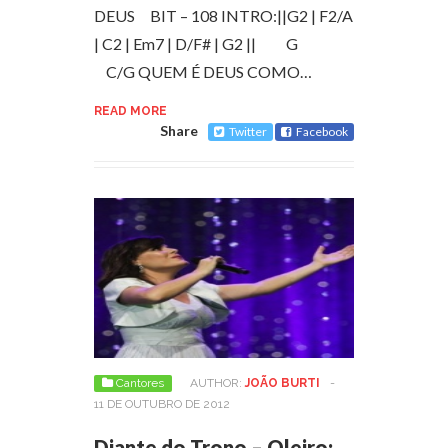
DEUS BIT – 108 INTRO:||G2 | F2/A
| C2 | Em7 | D/F# | G2 || G
C/G QUEM É DEUS COMO…
READ MORE
Share
Twitter
Facebook
Cantores
AUTHOR:
JOÃO BURTI
-
11 DE OUTUBRO DE 2012
Diante do Trono – Oleiro: