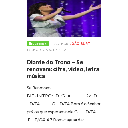
Cantores
AUTHOR:
JOÃO BURTI
-
13 DE OUTUBRO DE 2012
Diante do Trono – Se
renovam: cifra, vídeo, letra
música
Se Renovam
BIT- INTRO: D G A 2x D
D/F# G D/F# Bom é o Senhor
prá os que esperam nele G D/F#
E E/G# A7 Bom é aguardar…