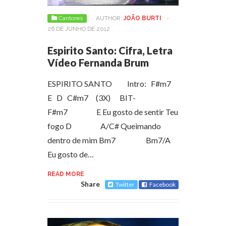
Cantores
AUTHOR:
JOÃO BURTI
-
26 DE JUNHO DE 2012
Espirito Santo: Cifra, Letra
Vídeo Fernanda Brum
ESPIRITO SANTO Intro: F#m7
E D C#m7 (3X) BIT-
F#m7 E Eu gosto de sentir Teu
fogo D A/C# Queimando
dentro de mim Bm7 Bm7/A
Eu gosto de…
READ MORE
Share
Twitter
Facebook