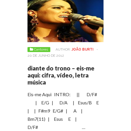
Cantores
AUTHOR:
JOÃO BURTI
-
20 DE JUNHO DE 2012
diante do trono – eis-me
aqui: cifra, vídeo, letra
música
Eis-me Aqui INTRO: || D/F#
| E/G | D/A | Esus/B E
| | F#m9 E/G# | A |
Bm7(11) | Esus E |
D/F# …