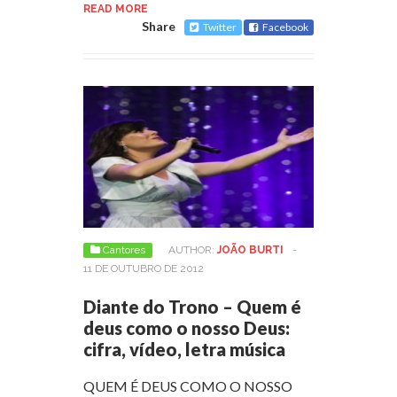
READ MORE
Share
Twitter
Facebook
Cantores
AUTHOR:
JOÃO BURTI
-
11 DE OUTUBRO DE 2012
Diante do Trono – Quem é
deus como o nosso Deus:
cifra, vídeo, letra música
QUEM É DEUS COMO O NOSSO