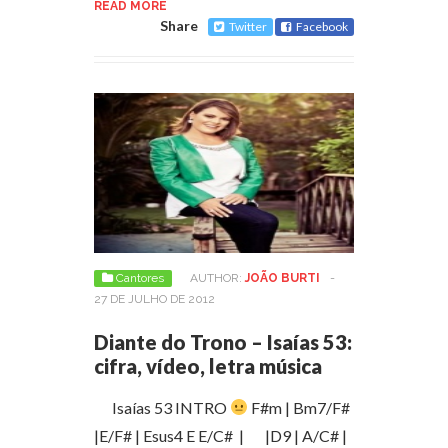
READ MORE
Share
Twitter
Facebook
Cantores
AUTHOR:
JOÃO BURTI
-
27 DE JULHO DE 2012
Diante do Trono – Isaías 53:
cifra, vídeo, letra música
Isaías 53 INTRO
F#m | Bm7/F#
|E/F# | Esus4 E E/C# | |D9 | A/C# |