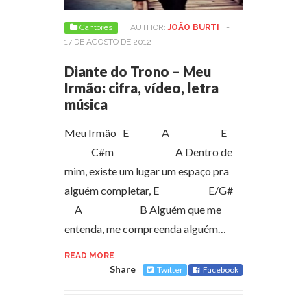
Cantores
AUTHOR:
JOÃO BURTI
-
17 DE AGOSTO DE 2012
Diante do Trono – Meu
Irmão: cifra, vídeo, letra
música
Meu Irmão E A E
C#m A Dentro de
mim, existe um lugar um espaço pra
alguém completar, E E/G#
A B Alguém que me
entenda, me compreenda alguém…
READ MORE
Share
Twitter
Facebook