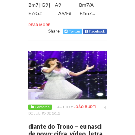
Bm7 | G9 | A9 Bm7/A
E7/G# A9/F# F#m7…
READ MORE
Share
Twitter
Facebook
Cantores
AUTHOR:
JOÃO BURTI
-
4
DE JULHO DE 2012
diante do Trono – eu nasci
de novo: cifra, vídeo, letra