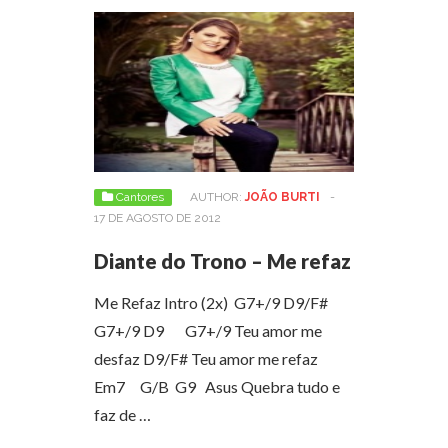
Cantores
AUTHOR:
JOÃO BURTI
-
17 DE AGOSTO DE 2012
Diante do Trono – Me refaz
Me Refaz Intro (2x) G7+/9 D9/F#
G7+/9 D9 G7+/9 Teu amor me
desfaz D9/F# Teu amor me refaz
Em7 G/B G9 Asus Quebra tudo e
faz de …