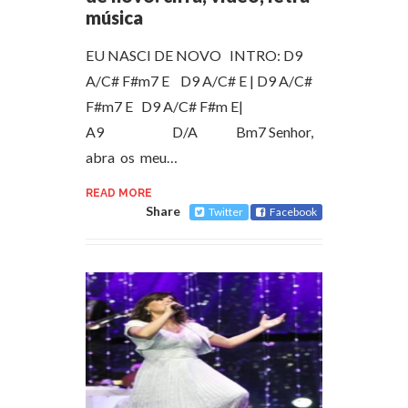
música
EU NASCI DE NOVO INTRO: D9
A/C# F#m7 E D9 A/C# E | D9 A/C#
F#m7 E D9 A/C# F#m E|
A9 D/A Bm7 Senhor,
abra os meu…
READ MORE
Share
Twitter
Facebook