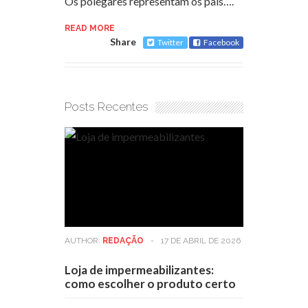
Os polegares representam os pais….
READ MORE
Share
Twitter
Facebook
Posts Recentes
AUTHOR:
REDAÇÃO
-
17 DE ABRIL DE 2026
Loja de impermeabilizantes:
como escolher o produto certo