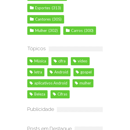
Esportes
(313)
Cantores
(305)
Mulher
(302)
Carros
(300)
Tópicos
Música
cifra
vídeo
letra
Android
gospel
aplicativos Android
mulher
Beleza
Cifras
Publicidade
Posts em Destaque