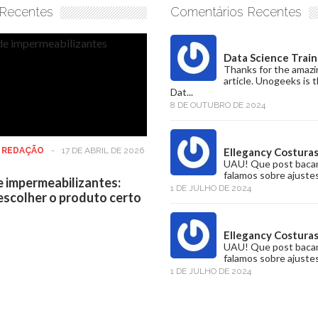
 Recentes
Comentários Recentes
Data Science Train
Thanks for the amazi
article. Unogeeks is 
Dat...
8 DE OUTUBRO DE 2024
:
REDAÇÃO
-
17 DE ABRIL DE 2026
Ellegancy Costura
UAU! Que post baca
falamos sobre ajustes
e impermeabilizantes:
1 DE JULHO DE 2024
scolher o produto certo
Ellegancy Costura
UAU! Que post baca
falamos sobre ajustes
1 DE JULHO DE 2024