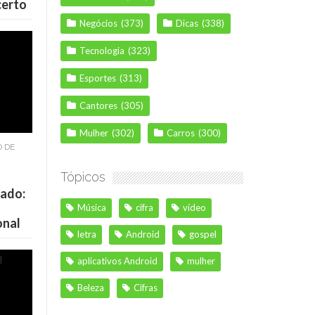
certo
Negócios
(373)
Dicas
(338)
Tecnologia
(323)
Esportes
(313)
Cantores
(305)
Mulher
(302)
Carros
(300)
O DE
Tópicos
cado:
Música
cifra
vídeo
onal
letra
Android
gospel
aplicativos Android
mulher
Beleza
Cifras