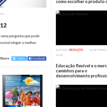
como escolher o produto 
012
012
 é uma pergunta que pode
ssível eleger o melhor.
AUTHOR:
REDAÇÃO
-
25 DE MARÇ
2026
Share
Twitter
Facebook
Educação flexível e o mer
caminhos para o
desenvolvimento profissi