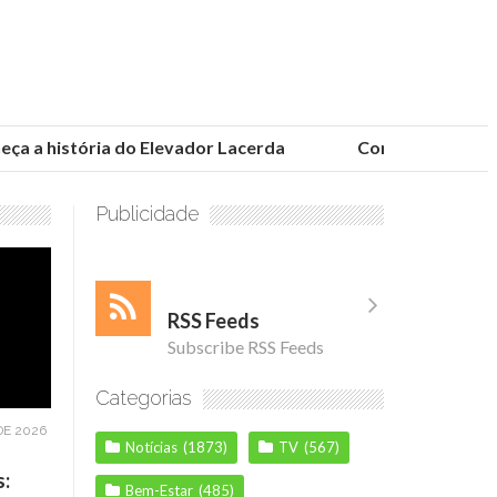
 a história do Elevador Lacerda
Conheça as fundaçõ
Publicidade
RSS Feeds
Subscribe RSS Feeds
Categorias
DE 2026
Notícias
(1873)
TV
(567)
s:
Bem-Estar
(485)