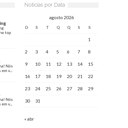
Notícias por Data
agosto 2026
ing
D
S
T
Q
Q
S
S
ng
the top
1
2
3
4
5
6
7
8
s
9
10
11
12
13
14
15
na! Nós
 em v...
16
17
18
19
20
21
22
23
24
25
26
27
28
29
s
na! Nós
30
31
 em v...
« abr