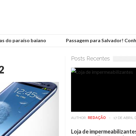
 do paraíso baiano
Passagem para Salvador! Conheça
Posts Recentes
2
AUTHOR:
REDAÇÃO
-
17 DE ABRIL 
Loja de impermeabilizante