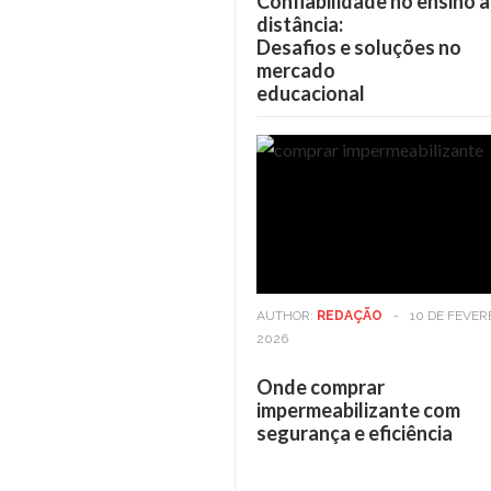
Confiabilidade no ensino a
distância:
Desafios e soluções no
mercado
educacional
AUTHOR:
REDAÇÃO
-
10 DE FEVER
2026
Onde comprar
impermeabilizante com
segurança e eficiência