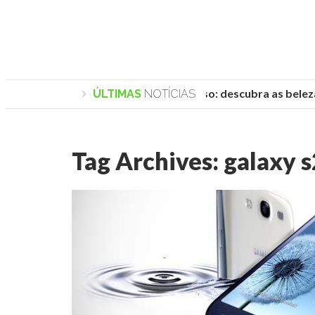
Praias de Trancoso: descubra as belezas
ÚLTIMAS
NOTÍCIAS
Tag Archives:
galaxy s