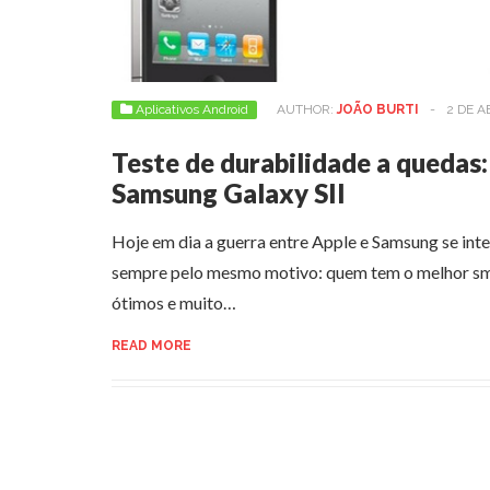
Aplicativos Android
AUTHOR:
JOÃO BURTI
-
2 DE A
Teste de durabilidade a quedas:
Samsung Galaxy SII
Hoje em dia a guerra entre Apple e Samsung se inten
sempre pelo mesmo motivo: quem tem o melhor sm
ótimos e muito…
READ MORE