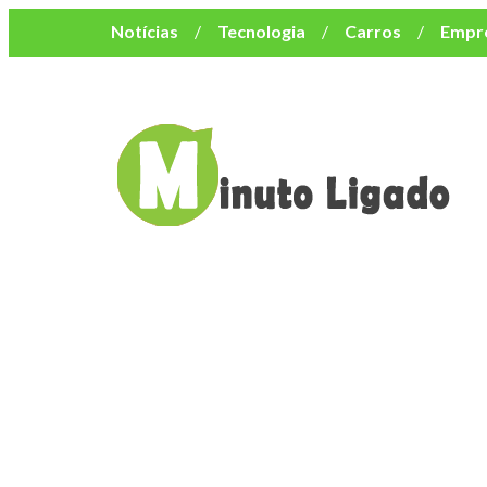
Notícias
Tecnologia
Carros
Empr
Mulher
Bem-Estar
Negócios
Músi
Resumo de Novelas
Cursos
Como o turismo impacta o custo de vida no nor