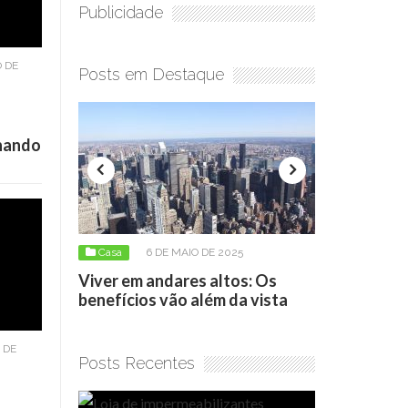
Publicidade
 DE
Posts em Destaque
onando
6 DE MAIO DE 2025
Casa
17 DE ABRIL DE 2026
m andares altos: Os
Loja de impermeabilizantes:
ios vão além da vista
como escolher o produto cert
 DE
Posts Recentes