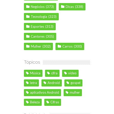
Negócios
(373)
Dicas
(338)
Tecnologia
(323)
Esportes
(313)
Cantores
(305)
Mulher
(302)
Carros
(300)
Tópicos
Música
cifra
vídeo
letra
Android
gospel
aplicativos Android
mulher
Beleza
Cifras