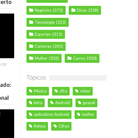
certo
Negócios
(373)
Dicas
(338)
Tecnologia
(323)
Esportes
(313)
Cantores
(305)
Mulher
(302)
Carros
(300)
O DE
Tópicos
cado:
Música
cifra
vídeo
onal
letra
Android
gospel
aplicativos Android
mulher
Beleza
Cifras