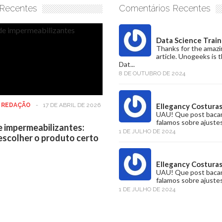
 Recentes
Comentários Recentes
Data Science Train
Thanks for the amazi
article. Unogeeks is 
Dat...
8 DE OUTUBRO DE 2024
:
REDAÇÃO
-
17 DE ABRIL DE 2026
Ellegancy Costura
UAU! Que post baca
falamos sobre ajustes
e impermeabilizantes:
1 DE JULHO DE 2024
scolher o produto certo
Ellegancy Costura
UAU! Que post baca
falamos sobre ajustes
1 DE JULHO DE 2024