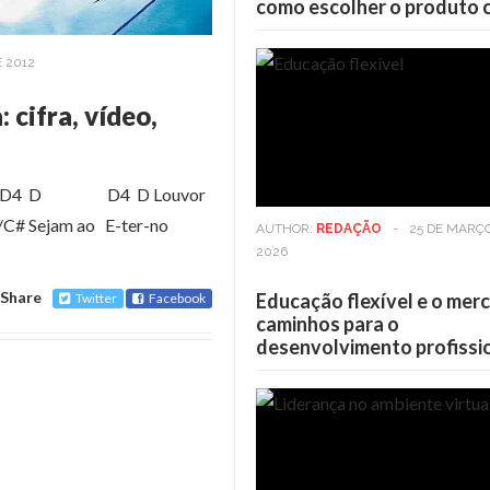
como escolher o produto 
E 2012
 cifra, vídeo,
D D4 D D4 D Louvor
# Sejam ao E-ter-no
AUTHOR:
REDAÇÃO
-
25 DE MARÇ
2026
Share
Educação flexível e o mer
Twitter
Facebook
caminhos para o
desenvolvimento profissi