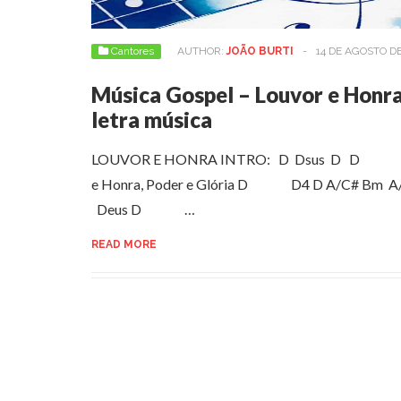
Cantores
AUTHOR:
JOÃO BURTI
-
14 DE AGOSTO D
Música Gospel – Louvor e Honra:
letra música
LOUVOR E HONRA INTRO: D Dsus D 
e Honra, Poder e Glória D D4 D A/C# Bm A/C
Deus D …
READ MORE