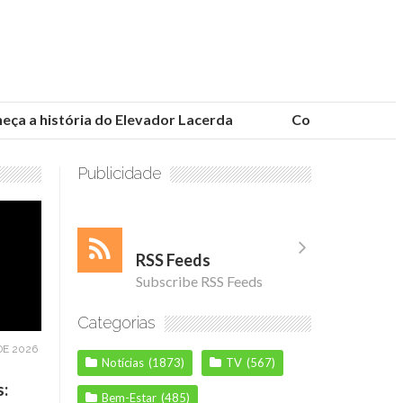
 a história do Elevador Lacerda
Conheça as fundaçõ
Publicidade
RSS Feeds
Subscribe RSS Feeds
Categorias
DE 2026
Notícias
(1873)
TV
(567)
s:
Bem-Estar
(485)