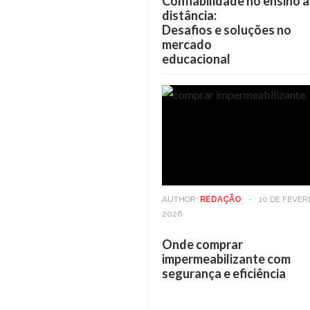
Confiabilidade no ensino a
distância:
Desafios e soluções no
mercado
educacional
AUTHOR:
REDAÇÃO
-
10 DE FEVER
2026
Onde comprar
impermeabilizante com
segurança e eficiência