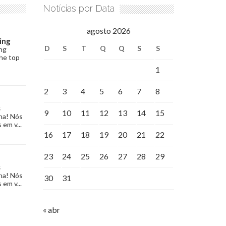
Notícias por Data
agosto 2026
ing
D
S
T
Q
Q
S
S
ng
the top
1
2
3
4
5
6
7
8
s
9
10
11
12
13
14
15
na! Nós
 em v...
16
17
18
19
20
21
22
23
24
25
26
27
28
29
s
na! Nós
30
31
 em v...
« abr