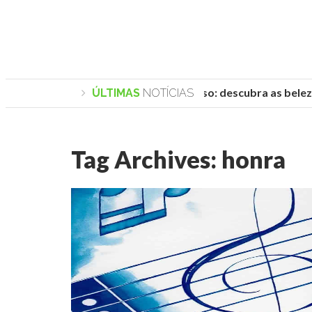
Praias de Trancoso: descubra as belezas
ÚLTIMAS
NOTÍCIAS
Tag Archives:
honra