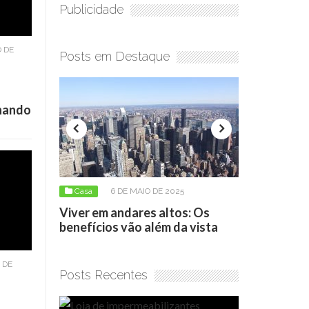
Publicidade
 DE
Posts em Destaque
onando
6 DE MAIO DE 2025
Casa
17 DE ABRIL DE 2026
 em andares altos: Os
Loja de impermeabilizantes:
cios vão além da vista
como escolher o produto cer
 DE
Posts Recentes