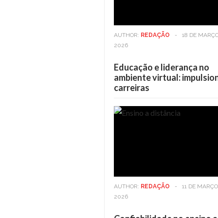
AUTHOR:
REDAÇÃO
-
18 DE MARÇO
2026
Educação e liderança no
ambiente virtual: impulsi
carreiras
Casa
6 DE MAIO DE 2025
Casa
Viver em andares altos: Os
Viver
benefícios vão além da vista
benefí
AUTHOR:
REDAÇÃO
-
11 DE MARÇO
2026