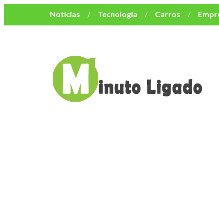
Notícias
Tecnologia
Carros
Empr
Mulher
Bem-Estar
Negócios
Músi
Resumo de Novelas
Cursos
Como o turismo impacta o custo de vida no nor