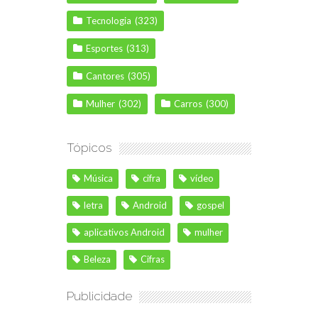
Tecnologia
(323)
Esportes
(313)
Cantores
(305)
Mulher
(302)
Carros
(300)
Tópicos
Música
cifra
vídeo
letra
Android
gospel
aplicativos Android
mulher
Beleza
Cifras
Publicidade