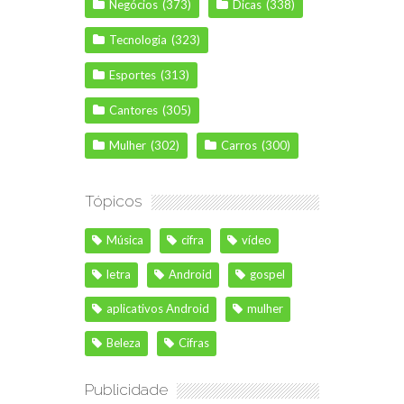
Negócios
(373)
Dicas
(338)
Tecnologia
(323)
Esportes
(313)
Cantores
(305)
Mulher
(302)
Carros
(300)
Tópicos
Música
cifra
vídeo
letra
Android
gospel
aplicativos Android
mulher
Beleza
Cifras
Publicidade