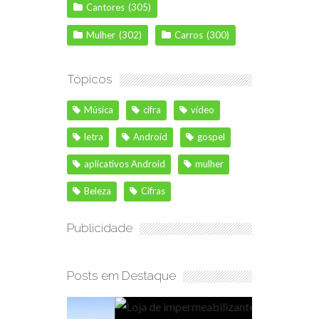
Cantores
(305)
Mulher
(302)
Carros
(300)
Tópicos
Música
cifra
vídeo
letra
Android
gospel
aplicativos Android
mulher
Beleza
Cifras
Publicidade
Posts em Destaque