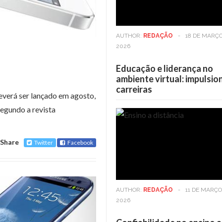
AUTHOR:
REDAÇÃO
-
18 DE MARÇO
2026
Educação e liderança no
ambiente virtual: impulsi
carreiras
everá ser lançado em agosto,
egundo a revista
Casa
6 DE MAIO DE 2025
Casa
6 DE MAIO DE 20
Share
Twitter
Facebook
Viver em andares altos: Os
Viver em andares alt
benefícios vão além da vista
benefícios vão além d
AUTHOR:
REDAÇÃO
-
11 DE MARÇO
2026