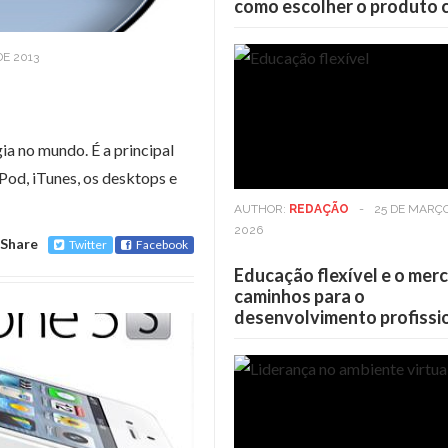
como escolher o produto 
DE 2013
ia no mundo. É a principal
iPod, iTunes, os desktops e
AUTHOR:
REDAÇÃO
-
25 DE MARÇ
2026
Share
Twitter
Facebook
Educação flexível e o mer
caminhos para o
desenvolvimento profissi