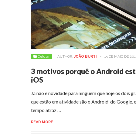
Celular
AUTHOR:
JOÃO BURTI
-
15 DE MAIO DE 201
3 motivos porquê o Android es
iOS
Já não é novidade para ninguém que hoje os dois g
que estão em atividade são o Android, do Google, 
tempo atráz,…
READ MORE