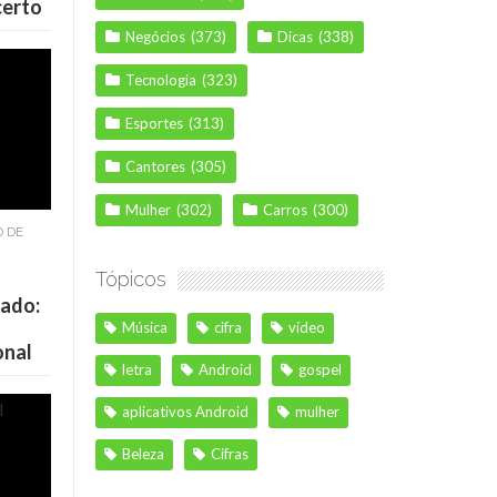
certo
Negócios
(373)
Dicas
(338)
Tecnologia
(323)
Esportes
(313)
Cantores
(305)
Mulher
(302)
Carros
(300)
O DE
Tópicos
cado:
Música
cifra
vídeo
onal
letra
Android
gospel
aplicativos Android
mulher
Beleza
Cifras