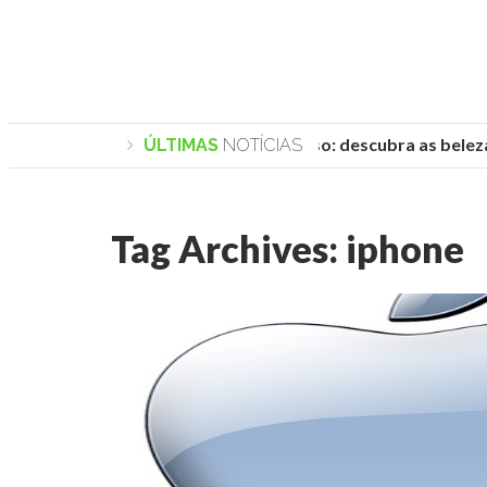
Praias de Trancoso: descubra as belezas 
ÚLTIMAS
NOTÍCIAS
Tag Archives:
iphone