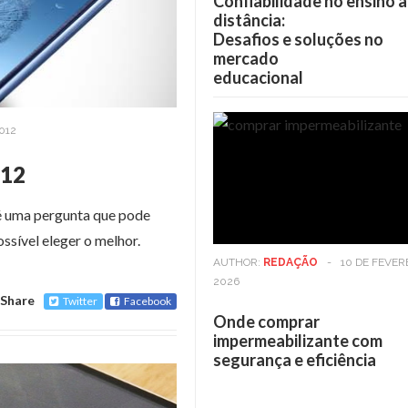
Confiabilidade no ensino a
distância:
Desafios e soluções no
mercado
educacional
012
012
 é uma pergunta que pode
ssível eleger o melhor.
AUTHOR:
REDAÇÃO
-
10 DE FEVER
2026
Share
Twitter
Facebook
Onde comprar
impermeabilizante com
segurança e eficiência