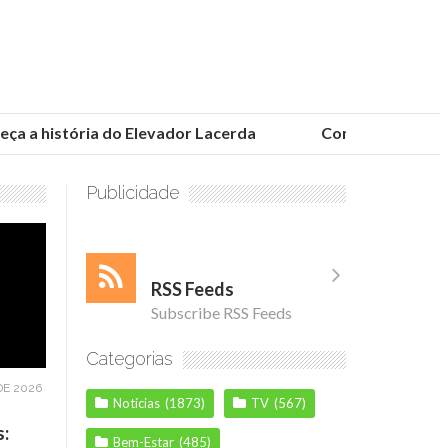
a história do Elevador Lacerda
Conheça as fundaçõe
Publicidade
RSS Feeds
Subscribe RSS Feeds
Categorias
DE 2026
Notícias
(1873)
TV
(567)
s:
Bem-Estar
(485)