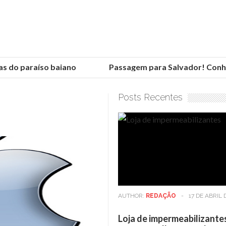
do paraíso baiano
Passagem para Salvador! Conheça 
Posts Recentes
AUTHOR:
REDAÇÃO
-
17 DE ABRIL 
Loja de impermeabilizante