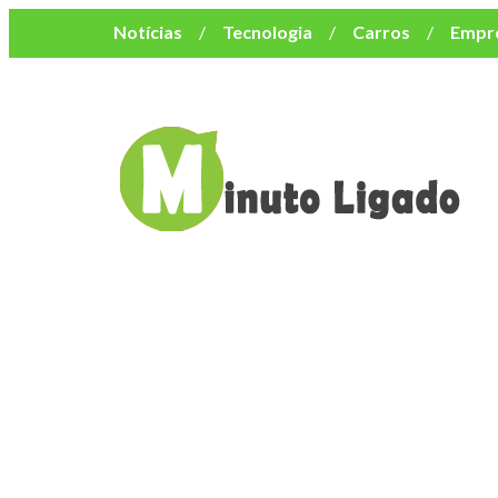
Notícias
Tecnologia
Carros
Empr
Mulher
Bem-Estar
Negócios
Músi
Resumo de Novelas
Cursos
Como o turismo impacta o custo de vida no nor