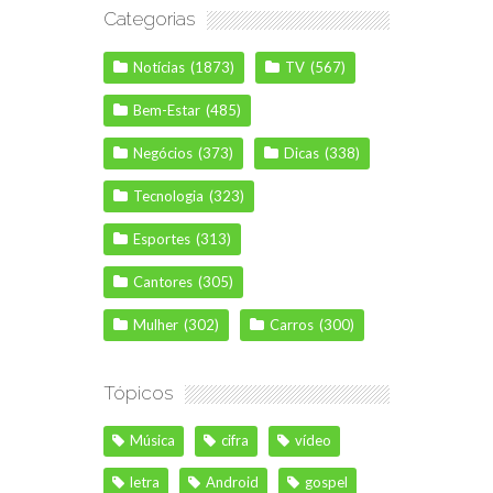
Categorias
Notícias
(1873)
TV
(567)
Bem-Estar
(485)
Negócios
(373)
Dicas
(338)
Tecnologia
(323)
Esportes
(313)
Cantores
(305)
Mulher
(302)
Carros
(300)
Tópicos
Música
cifra
vídeo
letra
Android
gospel