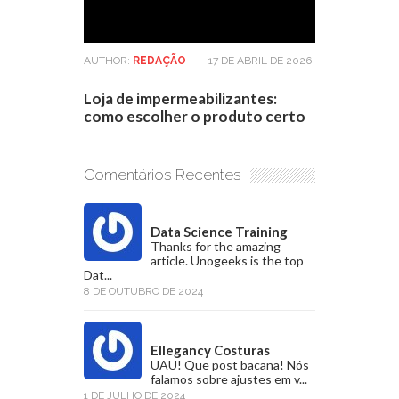
AUTHOR:
REDAÇÃO
-
17 DE ABRIL DE 2026
Loja de impermeabilizantes:
como escolher o produto certo
Comentários Recentes
Data Science Training
Thanks for the amazing
article. Unogeeks is the top
Dat...
8 DE OUTUBRO DE 2024
Ellegancy Costuras
UAU! Que post bacana! Nós
falamos sobre ajustes em v...
1 DE JULHO DE 2024