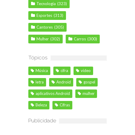
Tecnologia
(323)
Esportes
(313)
Cantores
(305)
Mulher
(302)
Carros
(300)
Tópicos
Música
cifra
vídeo
letra
Android
gospel
aplicativos Android
mulher
Beleza
Cifras
Publicidade