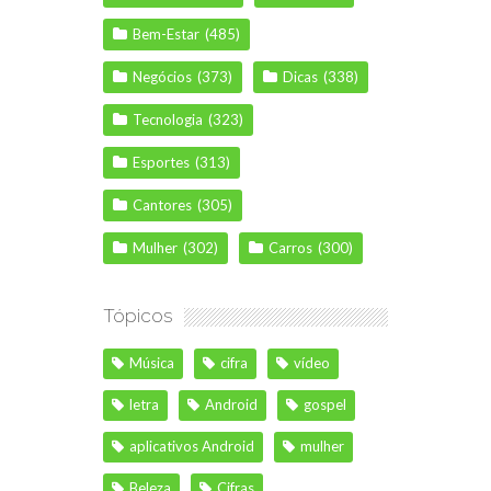
Bem-Estar
(485)
Negócios
(373)
Dicas
(338)
Tecnologia
(323)
Esportes
(313)
Cantores
(305)
Mulher
(302)
Carros
(300)
Tópicos
Música
cifra
vídeo
letra
Android
gospel
aplicativos Android
mulher
Beleza
Cifras