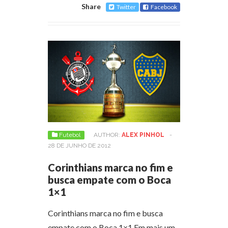
Share
Twitter
Facebook
Futebol
AUTHOR:
ALEX PINHOL
-
28 DE JUNHO DE 2012
Corinthians marca no fim e
busca empate com o Boca
1×1
Corinthians marca no fim e busca
empate com o Boca 1×1 Em mais um