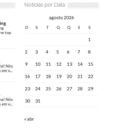
Notícias por Data
agosto 2026
ing
D
S
T
Q
Q
S
S
ng
the top
1
2
3
4
5
6
7
8
s
9
10
11
12
13
14
15
na! Nós
 em v...
16
17
18
19
20
21
22
23
24
25
26
27
28
29
s
na! Nós
30
31
 em v...
« abr