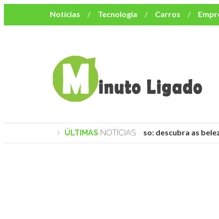
Notícias
Tecnologia
Carros
Empr
Mulher
Bem-Estar
Negócios
Músi
Resumo de Novelas
Cursos
Como o turismo impacta o custo de vida no nor
Praias de Trancoso: descubra as beleza
ÚLTIMAS
NOTÍCIAS