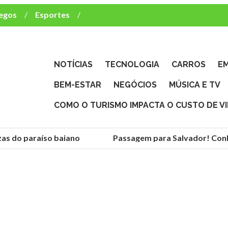
egos
Esportes
ca e TV
deste brasileiro?
NOTÍCIAS
TECNOLOGIA
CARROS
E
BEM-ESTAR
NEGÓCIOS
MÚSICA E TV
COMO O TURISMO IMPACTA O CUSTO DE V
s do paraíso baiano
Passagem para Salvador! Conheça