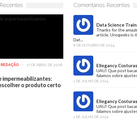
 Recentes
Comentários Recentes
Data Science Train
Thanks for the amazi
article. Unogeeks is 
Dat...
8 DE OUTUBRO DE 2024
:
REDAÇÃO
-
17 DE ABRIL DE 2026
Ellegancy Costura
UAU! Que post baca
falamos sobre ajustes
e impermeabilizantes:
1 DE JULHO DE 2024
scolher o produto certo
Ellegancy Costura
UAU! Que post baca
falamos sobre ajustes
1 DE JULHO DE 2024