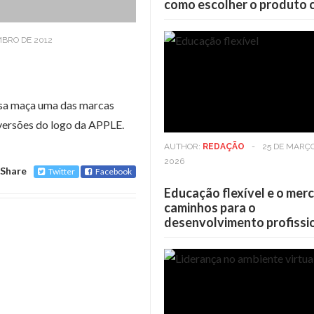
como escolher o produto 
MBRO DE 2012
osa maça uma das marcas
 versões do logo da APPLE.
AUTHOR:
REDAÇÃO
-
25 DE MARÇ
2026
Share
Twitter
Facebook
Educação flexível e o mer
caminhos para o
desenvolvimento profissi