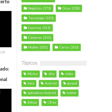
certo
Negócios
(373)
Dicas
(338)
Tecnologia
(323)
Esportes
(313)
Cantores
(305)
Mulher
(302)
Carros
(300)
O DE
Tópicos
cado:
Música
cifra
vídeo
onal
letra
Android
gospel
aplicativos Android
mulher
Beleza
Cifras