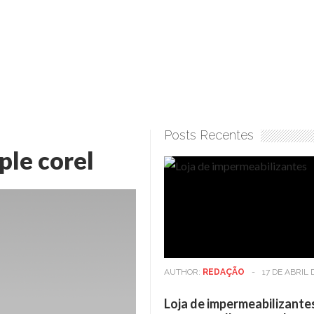
Posts Recentes
ple corel
AUTHOR:
REDAÇÃO
-
17 DE ABRIL 
Loja de impermeabilizante