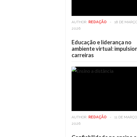
AUTHOR:
REDAÇÃO
-
18 DE MARÇO
2026
Educação e liderança no
ambiente virtual: impulsi
carreiras
Casa
6 DE MAIO DE 2025
Viver em andares altos: 
benefícios vão além da v
AUTHOR:
REDAÇÃO
-
11 DE MARÇO
2026