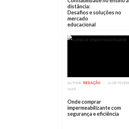
Confiabilidade no ensino a
distância:
Desafios e soluções no
mercado
educacional
AUTHOR:
REDAÇÃO
-
10 DE FEVER
2026
Onde comprar
impermeabilizante com
segurança e eficiência