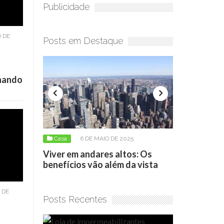
Publicidade
 DE
Posts em Destaque
onando
Casa
6 DE MAIO DE 2025
Casa
17 DE ABRIL DE 2026
ver em andares altos: Os
Loja de impermeabilizante
nefícios vão além da vista
como escolher o produto
 DE
Posts Recentes