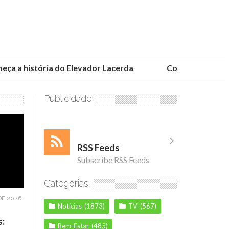
 a história do Elevador Lacerda
Conheça as fundaçõ
Publicidade
RSS Feeds
Subscribe RSS Feeds
Categorias
DE 2026
Notícias
(1873)
TV
(567)
s:
Bem-Estar
(485)