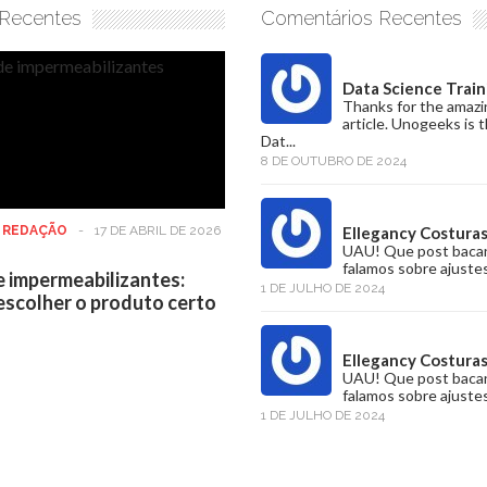
 Recentes
Comentários Recentes
Data Science Train
Thanks for the amazi
article. Unogeeks is 
Dat...
8 DE OUTUBRO DE 2024
:
REDAÇÃO
-
17 DE ABRIL DE 2026
Ellegancy Costura
UAU! Que post baca
falamos sobre ajustes
e impermeabilizantes:
1 DE JULHO DE 2024
scolher o produto certo
Ellegancy Costura
UAU! Que post baca
falamos sobre ajustes
1 DE JULHO DE 2024