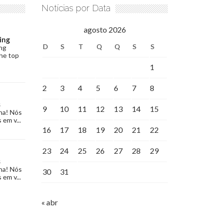
Notícias por Data
agosto 2026
ing
D
S
T
Q
Q
S
S
ng
the top
1
2
3
4
5
6
7
8
s
9
10
11
12
13
14
15
na! Nós
 em v...
16
17
18
19
20
21
22
23
24
25
26
27
28
29
s
na! Nós
30
31
 em v...
« abr