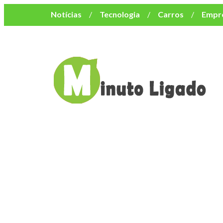
Notícias
Tecnologia
Carros
Empr
Mulher
Bem-Estar
Negócios
Músi
Resumo de Novelas
Cursos
Como o turismo impacta o custo de vida no nor