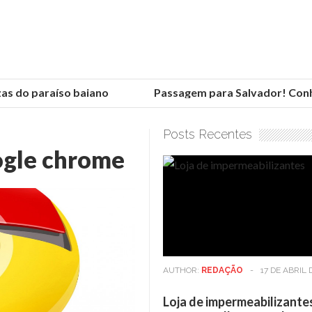
 do paraíso baiano
Passagem para Salvador! Conheça
Posts Recentes
ogle chrome
AUTHOR:
REDAÇÃO
-
17 DE ABRIL 
Loja de impermeabilizante