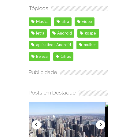
Tópicos
Música
cifra
vídeo
letra
Android
gospel
aplicativos Android
mulher
Beleza
Cifras
Publicidade
Posts em Destaque